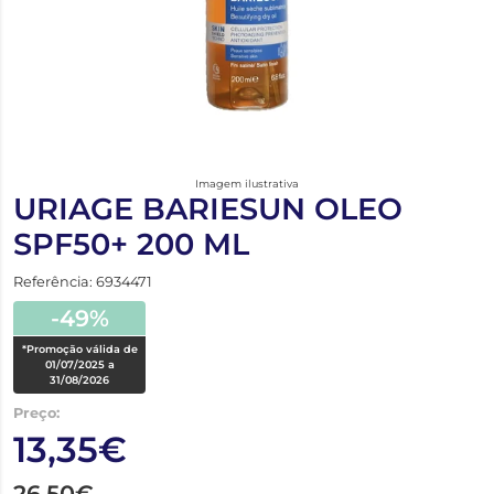
Imagem ilustrativa
URIAGE BARIESUN OLEO
SPF50+ 200 ML
Referência: 6934471
-49%
*Promoção válida de
01/07/2025 a
31/08/2026
Preço:
13,35€
26,50€