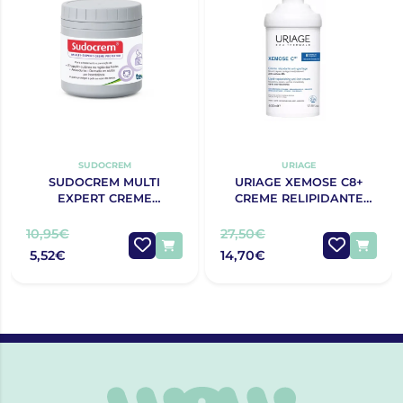
SUDOCREM
URIAGE
SUDOCREM MULTI
URIAGE XEMOSE C8+
EXPERT CREME
CREME RELIPIDANTE
PROTECTOR 125G
ANTIPRURIDO 400ML
10,95€
27,50€
5,52€
14,70€