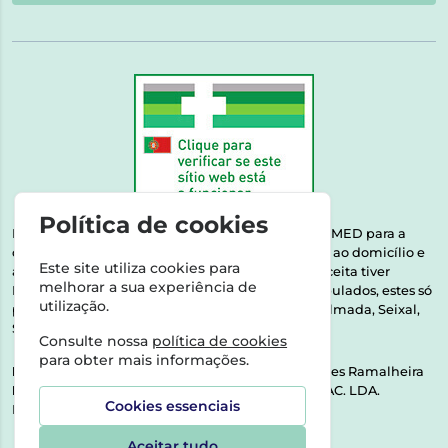
Política de cookies
Esta farmácia encontra-se autorizada pelo INFARMED para a
dispensa de medicamentos e produtos de saúde ao domicílio e
Este site utiliza cookies para
através da internet. Medicamentos | Se na sua receita tiver
melhorar a sua experiência de
MSRM, MNSRM, MSRMV ou Medicamentos Manipulados, estes só
utilização.
podem ser entregues nos seguintes concelhos: Almada, Seixal,
Sesimbra, Oeiras e Lisboa.
Consulte nossa
política de cookies
para obter mais informações.
Direção Técnica:
Dra. Raquel Alexandra Fernandes Ramalheira
NIPC:
513064133 | ASPAS E NÚMEROS SOC. FARMAC. LDA.
Cookies essenciais
Rua dos Castanheiros 5 AB Feijó2810-036 Almada
Aceitar tudo