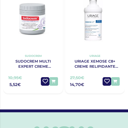
SUDOCREM
URIAGE
SUDOCREM MULTI
URIAGE XEMOSE C8+
EXPERT CREME
CREME RELIPIDANTE
PROTECTOR 125G
ANTIPRURIDO 400ML
10,95€
27,50€
5,52€
14,70€