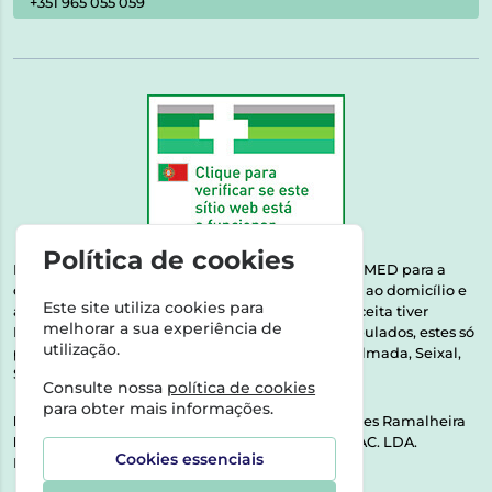
+351 965 055 059
Política de cookies
Esta farmácia encontra-se autorizada pelo INFARMED para a
dispensa de medicamentos e produtos de saúde ao domicílio e
Este site utiliza cookies para
através da internet. Medicamentos | Se na sua receita tiver
melhorar a sua experiência de
MSRM, MNSRM, MSRMV ou Medicamentos Manipulados, estes só
utilização.
podem ser entregues nos seguintes concelhos: Almada, Seixal,
Sesimbra, Oeiras e Lisboa.
Consulte nossa
política de cookies
para obter mais informações.
Direção Técnica:
Dra. Raquel Alexandra Fernandes Ramalheira
NIPC:
513064133 | ASPAS E NÚMEROS SOC. FARMAC. LDA.
Cookies essenciais
Rua dos Castanheiros 5 AB Feijó2810-036 Almada