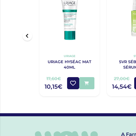
URIAGE
S
URIAGE HYSÉAC MAT
SVR SÉ
40ML
SÉRU
17,60€
27,00€
10,15€
14,54€
A Far