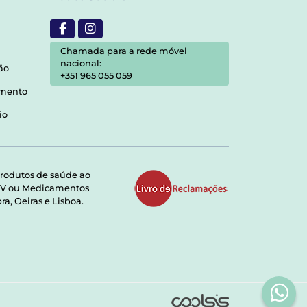
Chamada para a rede móvel
nacional:
ão
+351 965 055 059
amento
io
rodutos de saúde ao
RMV ou Medicamentos
a, Oeiras e Lisboa.