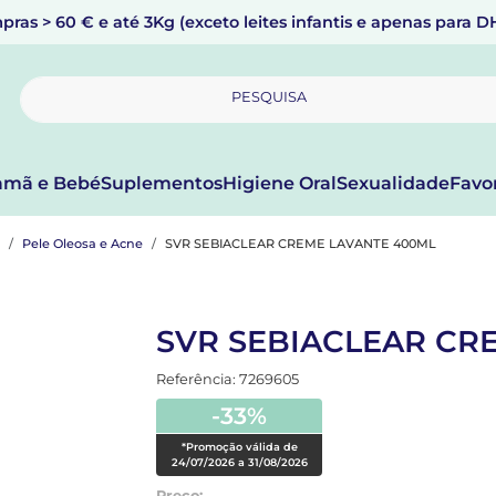
pras > 60 € e até 3Kg (exceto leites infantis e apenas para 
PESQUISA
mã e Bebé
Suplementos
Higiene Oral
Sexualidade
Favo
Pele Oleosa e Acne
SVR SEBIACLEAR CREME LAVANTE 400ML
SVR SEBIACLEAR CR
Referência: 7269605
-33%
*Promoção válida de
24/07/2026 a 31/08/2026
Preço: