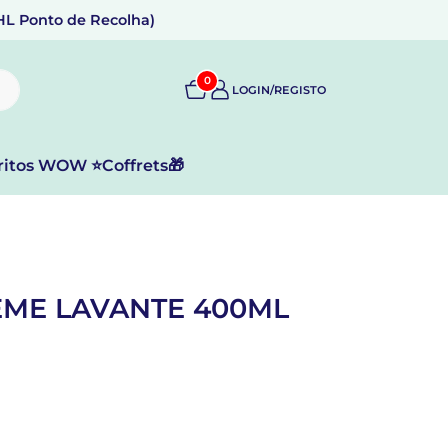
DHL Ponto de Recolha)
0
LOGIN/REGISTO
ritos WOW ⭐
Coffrets🎁
EME LAVANTE 400ML