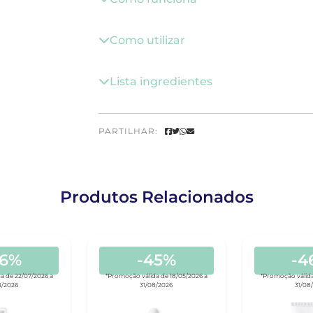
Como utilizar
Lista ingredientes
PARTILHAR:
Produtos Relacionados
46%
-45%
-4
a de 22/07/2026 a
*Promoção válida de 18/05/2026 a
*Promoção válida
8/2026
31/08/2026
31/08