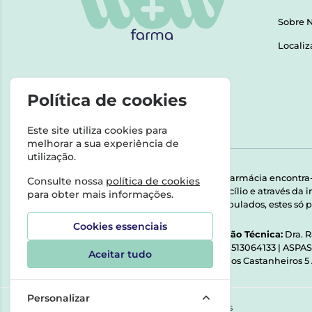
Sobre 
Localiz
Política de cookies
Este site utiliza cookies para
melhorar a sua experiência de
utilização.
Esta farmácia encontra
Consulte nossa
política de cookies
domicílio e através da
para obter mais informações.
Manipulados, estes só p
Cookies essenciais
Direção Técnica:
Dra. 
NIPC:
513064133 | ASPA
Aceitar tudo
Rua dos Castanheiros 5
Personalizar
©2026 Todos os direitos reservados