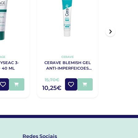
AGE
CERAVE
URIA
YSEAC 3-
CERAVE BLEMISH GEL
URIAGE HYS
 40 ML
ANTI-IMPERFEICOES
SOS 1
40ML
15,70€
11,00€
10,25€
6,02€
Redes Sociais