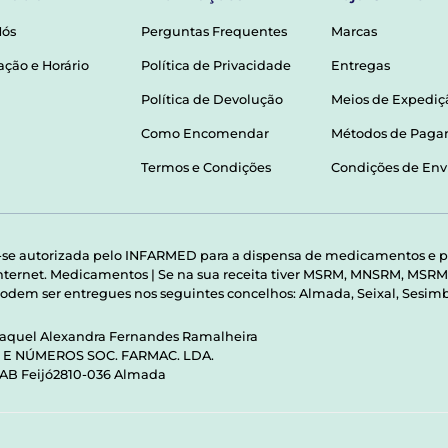
Nós
Perguntas Frequentes
Marcas
ação e Horário
Política de Privacidade
Entregas
Política de Devolução
Meios de Expediç
Como Encomendar
Métodos de Pag
Termos e Condições
Condições de Env
-se autorizada pelo INFARMED para a dispensa de medicamentos e p
 internet. Medicamentos | Se na sua receita tiver MSRM, MNSRM, MS
odem ser entregues nos seguintes concelhos: Almada, Seixal, Sesimbr
Raquel Alexandra Fernandes Ramalheira
S E NÚMEROS SOC. FARMAC. LDA.
 AB Feijó2810-036 Almada