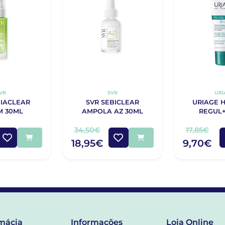
VR
SVR
URI
BIACLEAR
SVR SEBICLEAR
URIAGE H
M 30ML
AMPOLA AZ 30ML
REGUL+
34,50€
17,85€
18,95€
9,70€
mácia
Informações
Loja Online