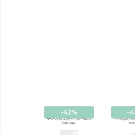
-42%
-
*Promoção válida de 01/07/2026 a
*Promoção válid
31/08/2026
31/0