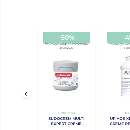
-50%
-
*Promoção válida de 27/05/2026 a
*Promoção válid
31/08/2026
31/0
SUDOCREM
UR
SUDOCREM MULTI
URIAGE X
EXPERT CREME
CREME RE
PROTECTOR 125G
ANTIPRUR