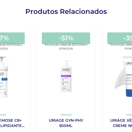
Produtos Relacionados
47%
-51%
-3
a de 31/07/2026 a
*Promoção válida de 31/07/2026 a
*Promoção válida
8/2026
31/08/2026
31/08
IAGE
URIAGE
URI
EMOSE C8+
URIAGE GYN-PHY
URIAGE X
LIPIDANTE
500ML
CREME N
IDO 400ML
CALMANTE