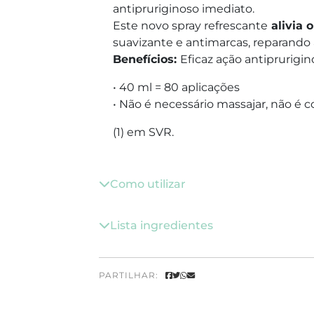
antipruriginoso imediato.
Este novo spray refrescante
alivia o
suavizante e antimarcas, reparando 
Benefícios:
Eficaz ação antiprurig
• 40 ml = 80 aplicações
• Não é necessário massajar, não é
(1) em SVR.
Como utilizar
Lista ingredientes
PARTILHAR: