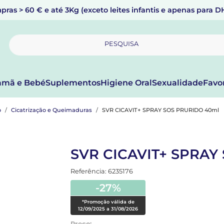
pras > 60 € e até 3Kg (exceto leites infantis e apenas para 
PESQUISA
mã e Bebé
Suplementos
Higiene Oral
Sexualidade
Favo
o
Cicatrização e Queimaduras
SVR CICAVIT+ SPRAY SOS PRURIDO 40ml
SVR CICAVIT+ SPRAY
Referência: 6235176
-27%
*Promoção válida de
12/09/2025 a 31/08/2026
Preço: