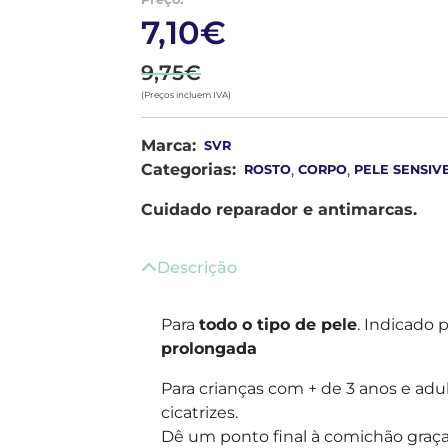
7,10€
9,75€
(Preços incluem IVA)
Marca:
SVR
Categorias:
,
,
ROSTO
CORPO
PELE SENSIV
Cuidado reparador e antimarcas.
Descrição
Para
todo o tipo de pele
. Indicado 
prolongada
Para crianças com + de 3 anos e adul
cicatrizes.
Dê um ponto final à comichão graças