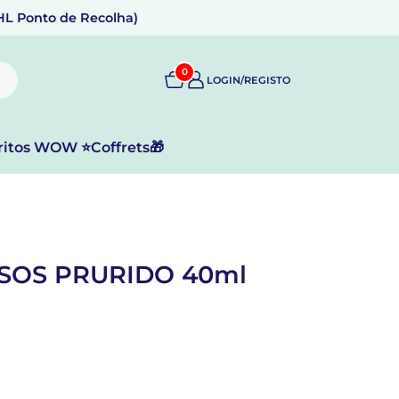
DHL Ponto de Recolha)
0
LOGIN/REGISTO
ritos WOW ⭐
Coffrets🎁
 SOS PRURIDO 40ml