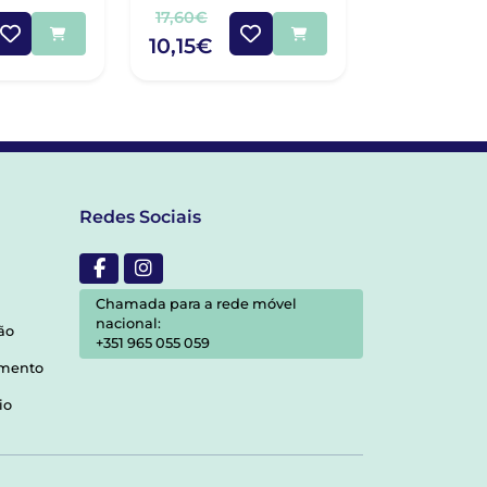
ML
17,60€
18,30€
10,15€
10,85€
Redes Sociais
Chamada para a rede móvel
nacional:
ão
+351 965 055 059
amento
io