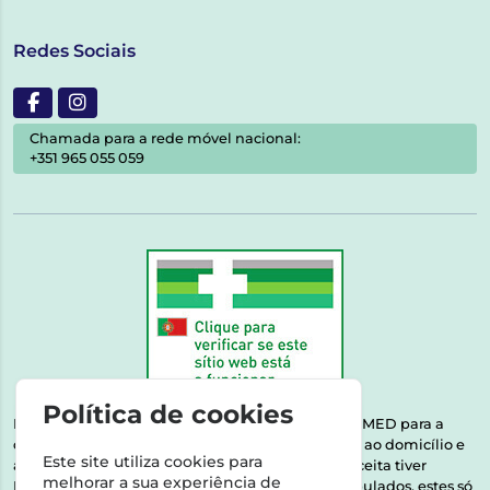
Redes Sociais
Chamada para a rede móvel nacional:
+351 965 055 059
Política de cookies
Esta farmácia encontra-se autorizada pelo INFARMED para a
dispensa de medicamentos e produtos de saúde ao domicílio e
Este site utiliza cookies para
através da internet. Medicamentos | Se na sua receita tiver
melhorar a sua experiência de
MSRM, MNSRM, MSRMV ou Medicamentos Manipulados, estes só