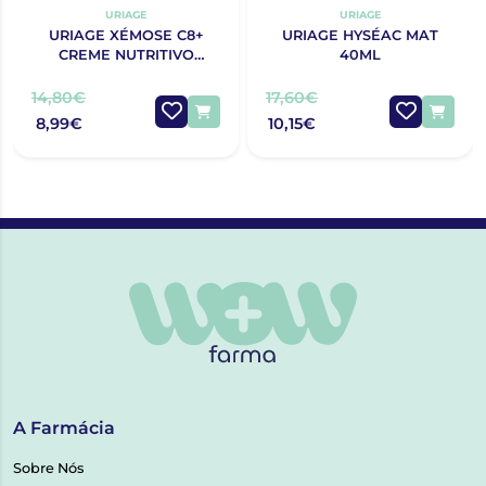
URIAGE
URIAGE
URIAGE XÉMOSE C8+
URIAGE HYSÉAC MAT
CREME NUTRITIVO
40ML
CALMANTE DE ROSTO
40ML
14,80€
17,60€
8,99€
10,15€
A Farmácia
Sobre Nós