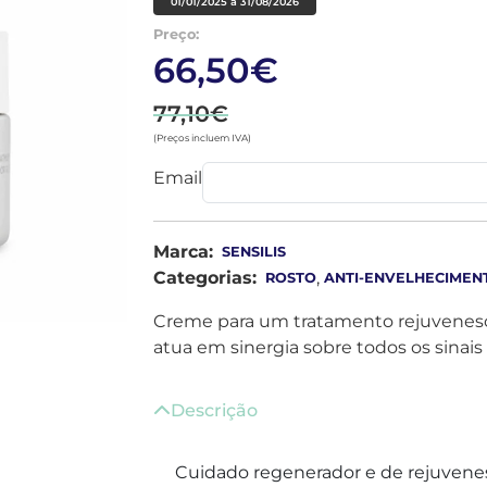
01/01/2025 a 31/08/2026
Preço:
66,50€
77,10€
(Preços incluem IVA)
Email
Marca:
SENSILIS
Categorias:
,
ROSTO
ANTI-ENVELHECIMEN
Creme para um tratamento rejuvenesc
atua em sinergia sobre todos os sinai
Descrição
Cuidado regenerador e de rejuvene