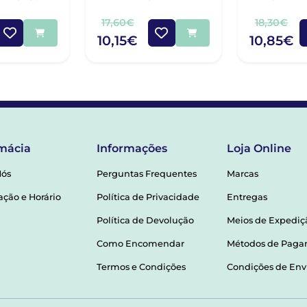
CANTE 30ML
PM 
17,60€
18,30€
10,15€
10,85€
mácia
Informações
Loja Online
Nós
Perguntas Frequentes
Marcas
ação e Horário
Política de Privacidade
Entregas
Política de Devolução
Meios de Expediç
Como Encomendar
Métodos de Pag
Termos e Condições
Condições de Env