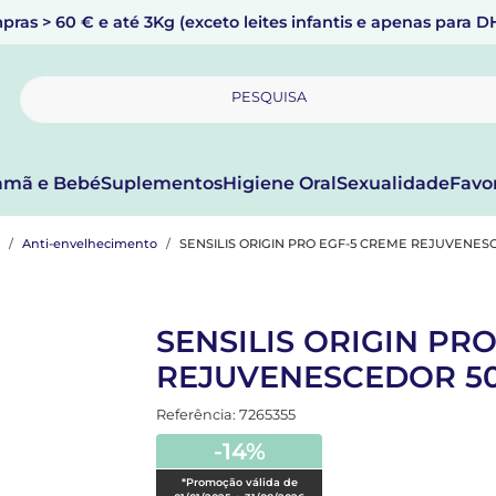
pras > 60 € e até 3Kg (exceto leites infantis e apenas para 
PESQUISA
mã e Bebé
Suplementos
Higiene Oral
Sexualidade
Favo
Anti-envelhecimento
SENSILIS ORIGIN PRO EGF-5 CREME REJUVENE
SENSILIS ORIGIN PR
REJUVENESCEDOR 5
Referência: 7265355
-14%
*Promoção válida de