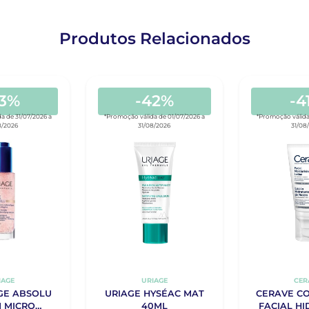
Produtos Relacionados
33%
-42%
-4
a de 31/07/2026 a
*Promoção válida de 01/07/2026 a
*Promoção válida
8/2026
31/08/2026
31/08
IAGE
URIAGE
CER
GE ABSOLU
URIAGE HYSÉAC MAT
CERAVE C
 MICRO
40ML
FACIAL H