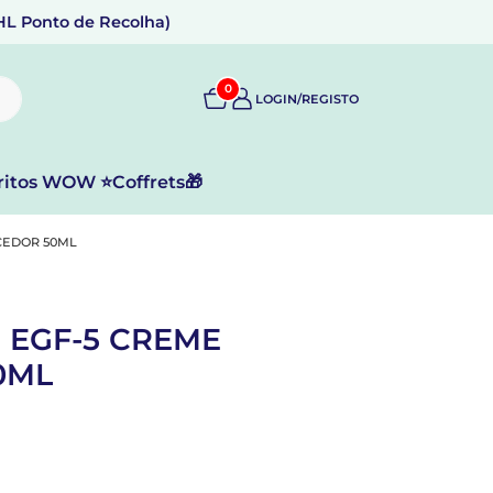
DHL Ponto de Recolha)
0
LOGIN/REGISTO
ritos WOW ⭐
Coffrets🎁
SCEDOR 50ML
O EGF-5 CREME
0ML