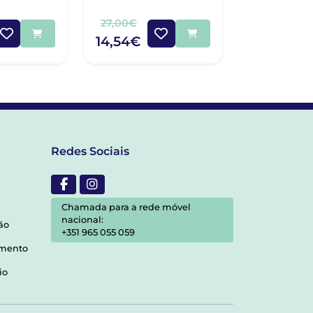
52G
50
27,00€
63,55€
14,54€
39,98€
Redes Sociais
Chamada para a rede móvel
nacional:
ão
+351 965 055 059
amento
io