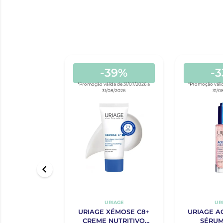
-39%
-
*Promoção válida de 31/07/2026 a
*Promoção válid
31/08/2026
31/0
URIAGE
UR
URIAGE XÉMOSE C8+
URIAGE A
CREME NUTRITIVO
SÉRUM