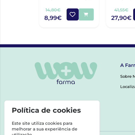
CALMANTE DE ROSTO
REDENSIFI
40ML
14,80€
41,55€
8,99€
27,90€
A Far
Sobre 
Localiz
Política de cookies
Este site utiliza cookies para
melhorar a sua experiência de
utilização.