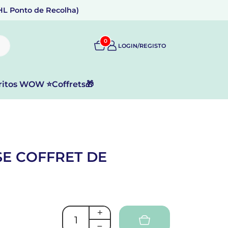
DHL Ponto de Recolha)
0
LOGIN/REGISTO
ritos WOW ⭐
Coffrets🎁
SE COFFRET DE