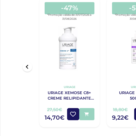
-47%
-
*Promoção válida de 31/07/2026 a
*Promoção válid
31/08/2026
31/0
URIAGE
UR
URIAGE XEMOSE C8+
URIAGE
CREME RELIPIDANTE
50
ANTIPRURIDO 400ML
27,50€
18,80€
14,70€
9,22€