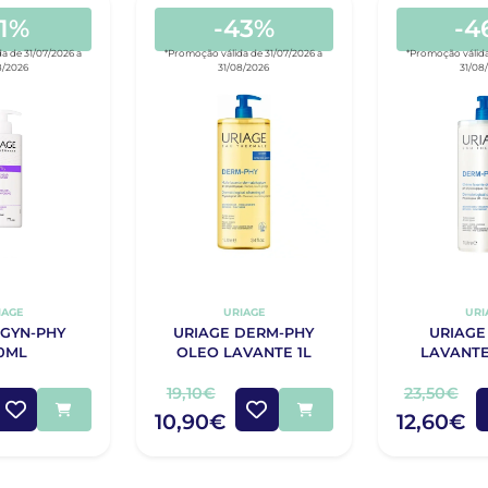
51%
-43%
-4
a de 31/07/2026 a
*Promoção válida de 31/07/2026 a
*Promoção válida
8/2026
31/08/2026
31/08
IAGE
URIAGE
URI
 GYN-PHY
URIAGE DERM-PHY
URIAGE
0ML
OLEO LAVANTE 1L
LAVANTE
19,10€
23,50€
10,90€
12,60€