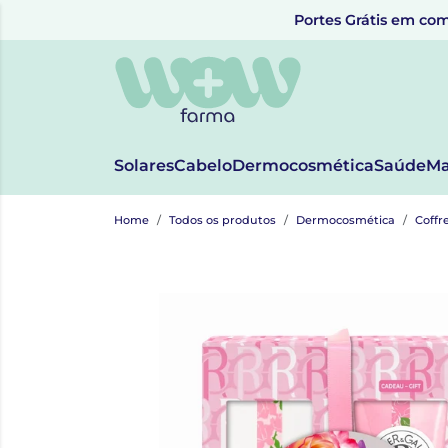
Portes Grátis em com
Solares
Cabelo
Dermocosmética
Saúde
Ma
Home
Todos os produtos
Dermocosmética
Coffr