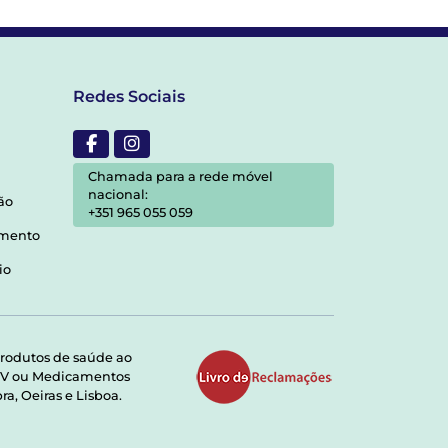
Redes Sociais
Chamada para a rede móvel
nacional:
ão
+351 965 055 059
amento
io
rodutos de saúde ao
RMV ou Medicamentos
a, Oeiras e Lisboa.