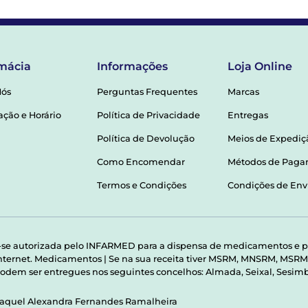
mácia
Informações
Loja Online
Nós
Perguntas Frequentes
Marcas
ação e Horário
Política de Privacidade
Entregas
Política de Devolução
Meios de Expediç
Como Encomendar
Métodos de Pag
Termos e Condições
Condições de Env
-se autorizada pelo INFARMED para a dispensa de medicamentos e p
 internet. Medicamentos | Se na sua receita tiver MSRM, MNSRM, MS
odem ser entregues nos seguintes concelhos: Almada, Seixal, Sesimbr
Raquel Alexandra Fernandes Ramalheira