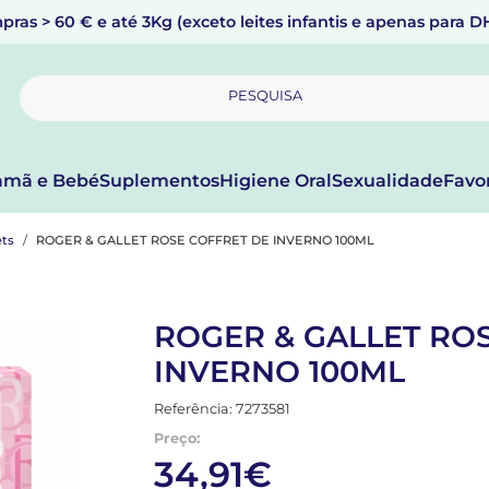
pras > 60 € e até 3Kg (exceto leites infantis e apenas para 
PESQUISA
mã e Bebé
Suplementos
Higiene Oral
Sexualidade
Favo
ets
ROGER & GALLET ROSE COFFRET DE INVERNO 100ML
ROGER & GALLET RO
INVERNO 100ML
Referência: 7273581
Preço:
34,91€