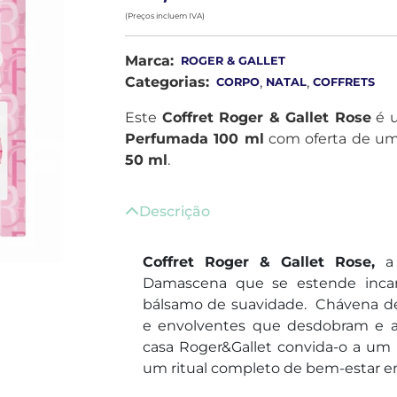
(Preços incluem IVA)
Marca:
ROGER & GALLET
Categorias:
,
,
CORPO
NATAL
COFFRETS
Este
Coffret Roger & Gallet Rose
é u
Perfumada 100 ml
com oferta de u
50 ml
.
Descrição
Coffret Roger & Gallet Rose,
a
Damascena que se estende inca
bálsamo de suavidade. Chávena de
e envolventes que desdobram e al
casa Roger&Gallet convida-o a u
um ritual completo de bem-estar em