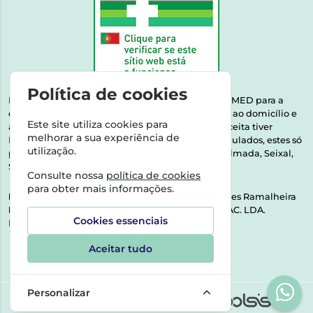
Política de cookies
Esta farmácia encontra-se autorizada pelo INFARMED para a
dispensa de medicamentos e produtos de saúde ao domicílio e
Este site utiliza cookies para
através da internet. Medicamentos | Se na sua receita tiver
melhorar a sua experiência de
MSRM, MNSRM, MSRMV ou Medicamentos Manipulados, estes só
utilização.
podem ser entregues nos seguintes concelhos: Almada, Seixal,
Sesimbra, Oeiras e Lisboa.
Consulte nossa
política de cookies
para obter mais informações.
Direção Técnica:
Dra. Raquel Alexandra Fernandes Ramalheira
NIPC:
513064133 | ASPAS E NÚMEROS SOC. FARMAC. LDA.
Cookies essenciais
Rua dos Castanheiros 5 AB Feijó2810-036 Almada
Aceitar tudo
Personalizar
©2026 Todos os direitos reservados