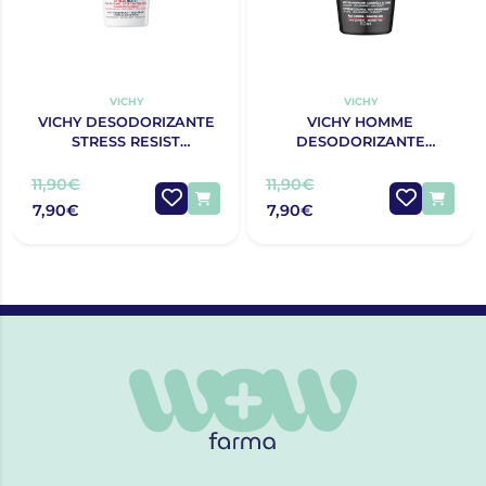
VICHY
VICHY
VICHY DESODORIZANTE
VICHY HOMME
STRESS RESIST
DESODORIZANTE
TRATAMENTO INTENSIVO
ANTITRANSPIRANTE 72H
ANTITRANSPIRANTE 72H
CONTROLO EXTREMO
11,90€
11,90€
ROLL-ON 50ML
50ML
7,90€
7,90€