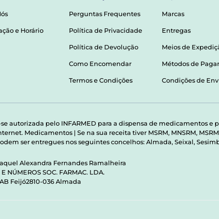
Nós
Perguntas Frequentes
Marcas
ação e Horário
Política de Privacidade
Entregas
Política de Devolução
Meios de Expediç
Como Encomendar
Métodos de Pag
Termos e Condições
Condições de Env
-se autorizada pelo INFARMED para a dispensa de medicamentos e p
 internet. Medicamentos | Se na sua receita tiver MSRM, MNSRM, MS
odem ser entregues nos seguintes concelhos: Almada, Seixal, Sesimbr
Raquel Alexandra Fernandes Ramalheira
S E NÚMEROS SOC. FARMAC. LDA.
 AB Feijó2810-036 Almada