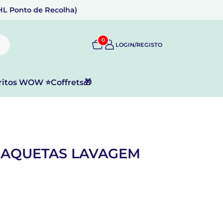
DHL Ponto de Recolha)
0
LOGIN/REGISTO
ritos WOW ⭐
Coffrets🎁
SAQUETAS LAVAGEM