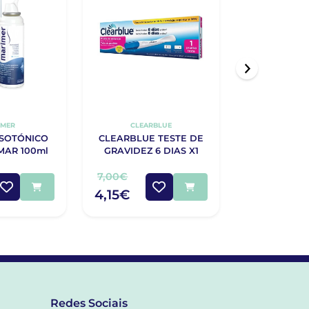
IMER
CLEARBLUE
MARI
ISOTÓNICO
CLEARBLUE TESTE DE
MARIMER
MAR 100ml
GRAVIDEZ 6 DIAS X1
ENTUP
CONSTIPA
DO MAR
7,00€
11,90€
4,15€
7,83€
Redes Sociais