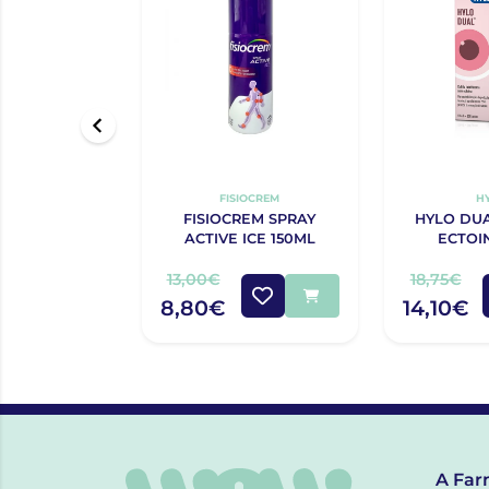
FISIOCREM
H
FISIOCREM SPRAY
HYLO DUA
ACTIVE ICE 150ML
ECTOI
13,00€
18,75€
8,80€
14,10€
A Far