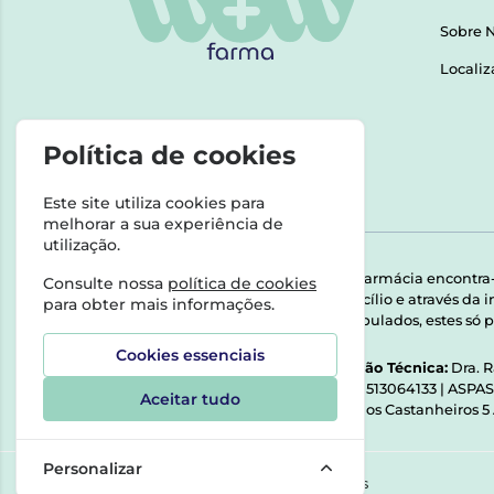
Sobre 
Localiz
Política de cookies
Este site utiliza cookies para
melhorar a sua experiência de
utilização.
Esta farmácia encontra
Consulte nossa
política de cookies
domicílio e através da
para obter mais informações.
Manipulados, estes só p
Cookies essenciais
Direção Técnica:
Dra. 
NIPC:
513064133 | ASPA
Aceitar tudo
Rua dos Castanheiros 5
Personalizar
©2026 Todos os direitos reservados