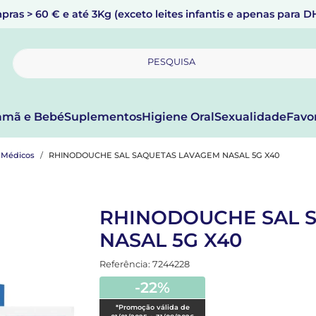
pras > 60 € e até 3Kg (exceto leites infantis e apenas para 
PESQUISA
mã e Bebé
Suplementos
Higiene Oral
Sexualidade
Favo
s Médicos
RHINODOUCHE SAL SAQUETAS LAVAGEM NASAL 5G X40
RHINODOUCHE SAL 
NASAL 5G X40
Referência: 7244228
-22%
*Promoção válida de