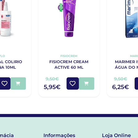
YLO
FISIOCREM
MAR
L COLIRIO
FISIOCREM CREAM
MARIMER 
NA 10ML
ACTIVE 60 ML
ÁGUA DO 
9,50€
9,50€
5,95€
6,25€
mácia
Informações
Loja Online