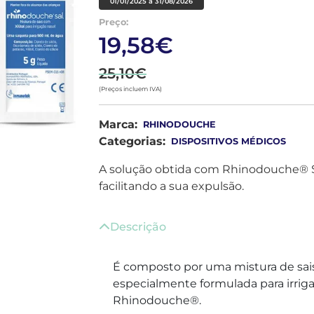
01/01/2025 a 31/08/2026
Preço:
19,58€
25,10€
(Preços incluem IVA)
Marca:
RHINODOUCHE
Categorias:
DISPOSITIVOS MÉDICOS
A solução obtida com Rhinodouche® Sa
facilitando a sua expulsão.
Descrição
É composto por uma mistura de sais 
especialmente formulada para irrig
Rhinodouche®.