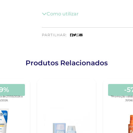
Como utilizar
PARTILHAR:
Produtos Relacionados
39%
-5
a de 27/05/2026 a
*Promoção válida
8/2026
31/08