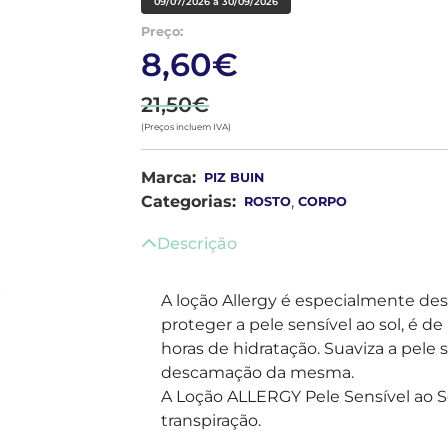
09/07/2026 a 30/09/2026
Preço:
8,60€
21,50€
(Preços incluem IVA)
Marca:
PIZ BUIN
Categorias:
,
ROSTO
CORPO
Descrição
A loção Allergy é especialmente de
proteger a pele sensível ao sol, é d
horas de hidratação. Suaviza a pele s
descamação da mesma.
A Loção ALLERGY Pele Sensível ao So
transpiração.