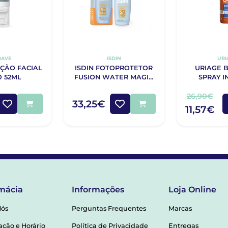
RAVE
ISDIN
URI
ÇÃO FACIAL
ISDIN FOTOPROTETOR
URIAGE 
0 52ML
FUSION WATER MAGIC
SPRAY I
SPF50 50ML
SPF50+
26,90€
33,25€
11,57€
mácia
Informações
Loja Online
Nós
Perguntas Frequentes
Marcas
ação e Horário
Política de Privacidade
Entregas