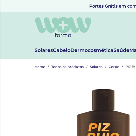
Portes Grátis em com
Solares
Cabelo
Dermocosmética
Saúde
Ma
Home
Todos os produtos
Solares
Corpo
PIZ B