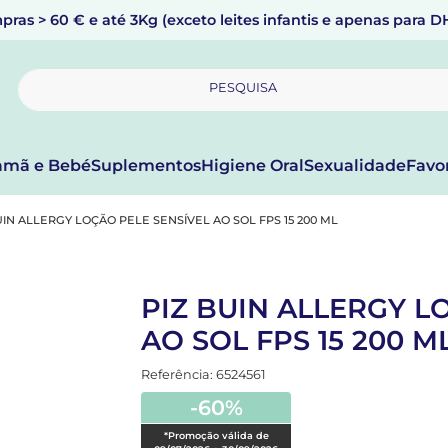
pras > 60 € e até 3Kg (exceto leites infantis e apenas para 
PESQUISA
mã e Bebé
Suplementos
Higiene Oral
Sexualidade
Favo
UIN ALLERGY LOÇÃO PELE SENSÍVEL AO SOL FPS 15 200 ML
PIZ BUIN ALLERGY L
AO SOL FPS 15 200 M
Referência: 6524561
-60%
*Promoção válida de