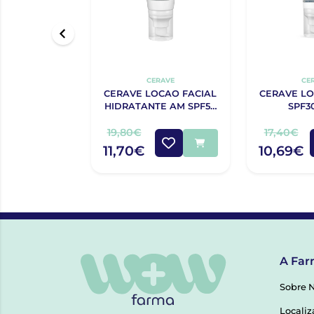
CERAVE
CE
CERAVE LOCAO FACIAL
CERAVE LO
HIDRATANTE AM SPF50
SPF3
52ML
19,80€
17,40€
11,70€
10,69€
A Far
Sobre 
Localiz