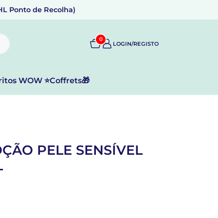
DHL Ponto de Recolha)
0
LOGIN/REGISTO
ritos WOW ⭐
Coffrets🎁
OÇÃO PELE SENSÍVEL
L