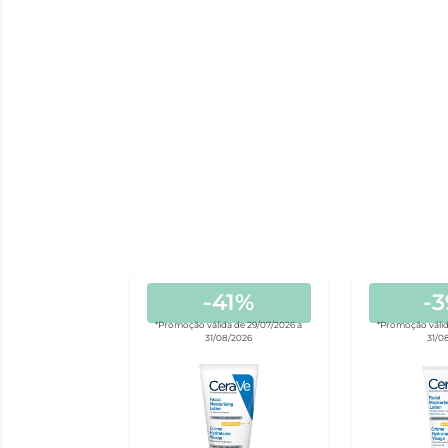
-41%
-
*Promoção válida de 29/07/2026 a
*Promoção válid
31/08/2026
31/0