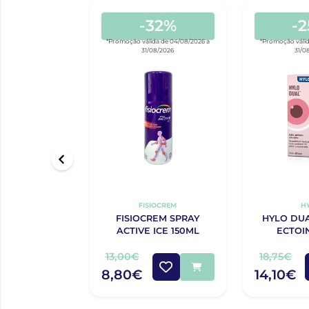
-32%
-
*Promoção válida de 04/08/2026 a
*Promoção válid
31/08/2026
31/0
FISIOCREM
H
FISIOCREM SPRAY
HYLO DUA
ACTIVE ICE 150ML
ECTOI
13,00€
18,75€
8,80€
14,10€