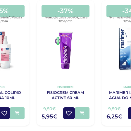
25%
-37%
-3
a de 18/07/2025 a
*Promoção válida de 04/08/2026 a
*Promoção válida
8/2026
31/08/2026
31/08
YLO
FISIOCREM
MAR
L COLIRIO
FISIOCREM CREAM
MARIMER 
NA 10ML
ACTIVE 60 ML
ÁGUA DO 
9,50€
9,50€
5,95€
6,25€