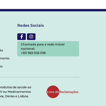
Redes Sociais
Chamada para a rede móvel
nacional:
ão
+351 965 055 059
amento
io
rodutos de saúde ao
RMV ou Medicamentos
a, Oeiras e Lisboa.