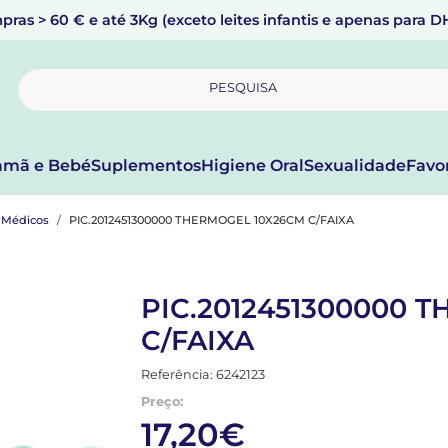
pras > 60 € e até 3Kg (exceto leites infantis e apenas para 
PESQUISA
mã e Bebé
Suplementos
Higiene Oral
Sexualidade
Favo
s Médicos
PIC.2012451300000 THERMOGEL 10X26CM C/FAIXA
PIC.2012451300000 
C/FAIXA
Referência: 6242123
Preço:
17,20€