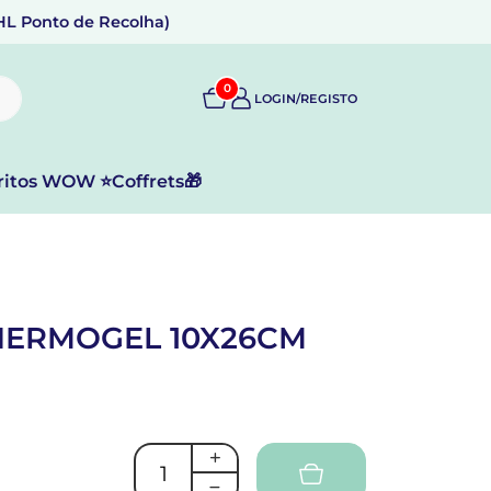
DHL Ponto de Recolha)
0
LOGIN/REGISTO
ritos WOW ⭐
Coffrets🎁
THERMOGEL 10X26CM