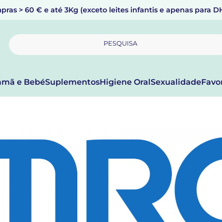
pras > 60 € e até 3Kg (exceto leites infantis e apenas para 
PESQUISA
mã e Bebé
Suplementos
Higiene Oral
Sexualidade
Favo