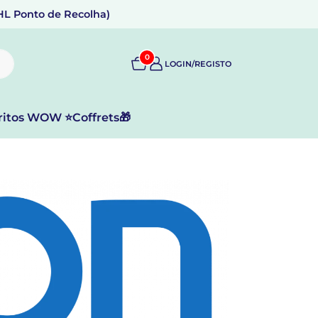
DHL Ponto de Recolha)
0
LOGIN/REGISTO
ritos WOW ⭐
Coffrets🎁