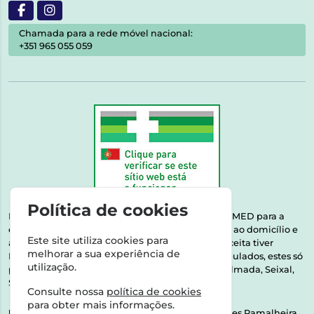
Chamada para a rede móvel nacional:
+351 965 055 059
Política de cookies
Esta farmácia encontra-se autorizada pelo INFARMED para a
dispensa de medicamentos e produtos de saúde ao domicílio e
Este site utiliza cookies para
através da internet. Medicamentos | Se na sua receita tiver
melhorar a sua experiência de
MSRM, MNSRM, MSRMV ou Medicamentos Manipulados, estes só
utilização.
podem ser entregues nos seguintes concelhos: Almada, Seixal,
Sesimbra, Oeiras e Lisboa.
Consulte nossa
política de cookies
para obter mais informações.
Direção Técnica:
Dra. Raquel Alexandra Fernandes Ramalheira