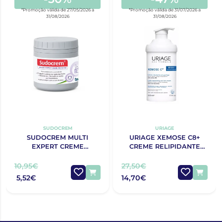
*Promoção válida de 27/05/2026 a
*Promoção válida de 31/07/2026 a
31/08/2026
31/08/2026
SUDOCREM
URIAGE
SUDOCREM MULTI
URIAGE XEMOSE C8+
EXPERT CREME
CREME RELIPIDANTE
PROTECTOR 125G
ANTIPRURIDO 400ML
10,95€
27,50€
5,52€
14,70€