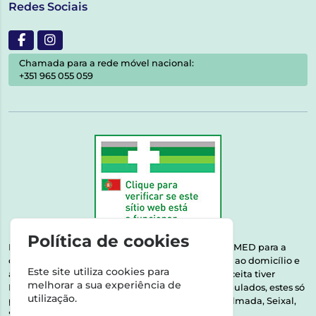
Redes Sociais
Chamada para a rede móvel nacional:
+351 965 055 059
Política de cookies
Esta farmácia encontra-se autorizada pelo INFARMED para a
dispensa de medicamentos e produtos de saúde ao domicílio e
Este site utiliza cookies para
através da internet. Medicamentos | Se na sua receita tiver
melhorar a sua experiência de
MSRM, MNSRM, MSRMV ou Medicamentos Manipulados, estes só
utilização.
podem ser entregues nos seguintes concelhos: Almada, Seixal,
Sesimbra, Oeiras e Lisboa.