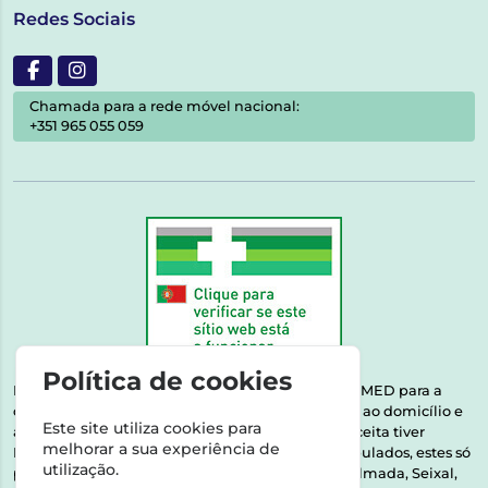
Redes Sociais
Chamada para a rede móvel nacional:
+351 965 055 059
Política de cookies
Esta farmácia encontra-se autorizada pelo INFARMED para a
dispensa de medicamentos e produtos de saúde ao domicílio e
Este site utiliza cookies para
através da internet. Medicamentos | Se na sua receita tiver
melhorar a sua experiência de
MSRM, MNSRM, MSRMV ou Medicamentos Manipulados, estes só
utilização.
podem ser entregues nos seguintes concelhos: Almada, Seixal,