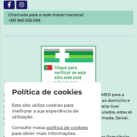
Chamada para a rede móvel nacional:
+351 965 055 059
Política de cookies
Esta farmácia encontra-se autorizada pelo INFARMED para a
dispensa de medicamentos e produtos de saúde ao domicílio e
Este site utiliza cookies para
através da internet. Medicamentos | Se na sua receita tiver
melhorar a sua experiência de
MSRM, MNSRM, MSRMV ou Medicamentos Manipulados, estes só
utilização.
podem ser entregues nos seguintes concelhos: Almada, Seixal,
Sesimbra, Oeiras e Lisboa.
Consulte nossa
política de cookies
para obter mais informações.
Direção Técnica:
Dra. Raquel Alexandra Fernandes Ramalheira