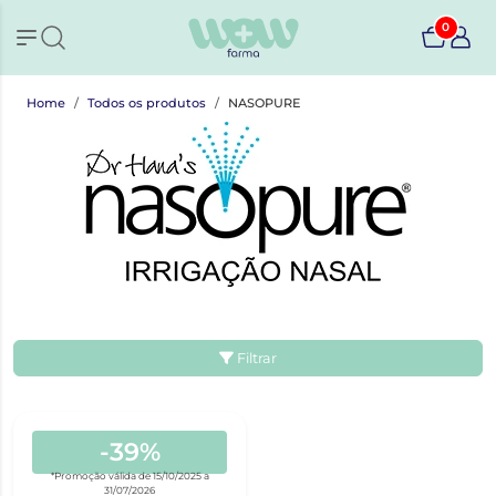
0
Home
Todos os produtos
NASOPURE
Filtrar
-39%
*Promoção válida de 15/10/2025 a
31/07/2026