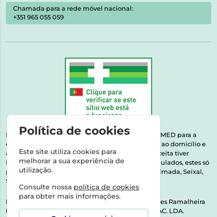
Chamada para a rede móvel nacional:
+351 965 055 059
Política de cookies
Esta farmácia encontra-se autorizada pelo INFARMED para a
dispensa de medicamentos e produtos de saúde ao domicílio e
Este site utiliza cookies para
através da internet. Medicamentos | Se na sua receita tiver
melhorar a sua experiência de
MSRM, MNSRM, MSRMV ou Medicamentos Manipulados, estes só
utilização.
podem ser entregues nos seguintes concelhos: Almada, Seixal,
Sesimbra, Oeiras e Lisboa.
Consulte nossa
política de cookies
para obter mais informações.
Direção Técnica:
Dra. Raquel Alexandra Fernandes Ramalheira
NIPC:
513064133 | ASPAS E NÚMEROS SOC. FARMAC. LDA.