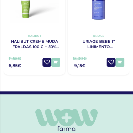
HALIBUT
URIAGE
HALIBUT CREME MUDA
URIAGE BEBE 1º
FRALDAS 100 G + 50%
LINIMENTO
GRÁTIS
OLEOTERMAL 500ML
11,55€
15,30€
6,85€
9,15€