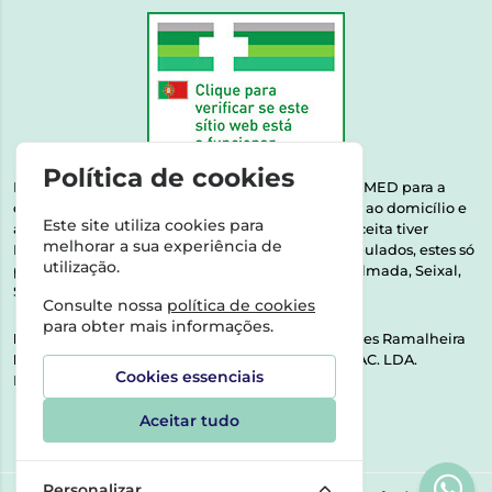
Política de cookies
Esta farmácia encontra-se autorizada pelo INFARMED para a
dispensa de medicamentos e produtos de saúde ao domicílio e
Este site utiliza cookies para
através da internet. Medicamentos | Se na sua receita tiver
melhorar a sua experiência de
MSRM, MNSRM, MSRMV ou Medicamentos Manipulados, estes só
utilização.
podem ser entregues nos seguintes concelhos: Almada, Seixal,
Sesimbra, Oeiras e Lisboa.
Consulte nossa
política de cookies
para obter mais informações.
Direção Técnica:
Dra. Raquel Alexandra Fernandes Ramalheira
NIPC:
513064133 | ASPAS E NÚMEROS SOC. FARMAC. LDA.
Cookies essenciais
Rua dos Castanheiros 5 AB Feijó2810-036 Almada
Aceitar tudo
Personalizar