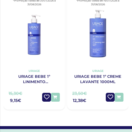
*Promoção válida de 31/07/2026 a
*Promoção válida de 14/07/2026 a
31/08/2026
31/08/2026
URIAGE
URIAGE
URIAGE BEBE 1º
URIAGE BEBE 1º CREME
LINIMENTO
LAVANTE 1000ML
OLEOTERMAL 500ML
15,30€
23,50€
9,15€
12,38€