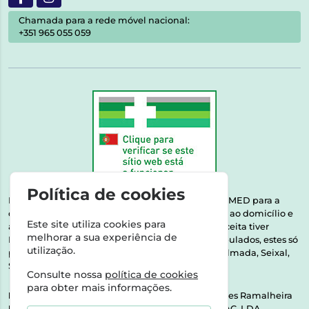
Chamada para a rede móvel nacional:
+351 965 055 059
Política de cookies
Esta farmácia encontra-se autorizada pelo INFARMED para a
dispensa de medicamentos e produtos de saúde ao domicílio e
Este site utiliza cookies para
através da internet. Medicamentos | Se na sua receita tiver
melhorar a sua experiência de
MSRM, MNSRM, MSRMV ou Medicamentos Manipulados, estes só
utilização.
podem ser entregues nos seguintes concelhos: Almada, Seixal,
Sesimbra, Oeiras e Lisboa.
Consulte nossa
política de cookies
para obter mais informações.
Direção Técnica:
Dra. Raquel Alexandra Fernandes Ramalheira
NIPC:
513064133 | ASPAS E NÚMEROS SOC. FARMAC. LDA.