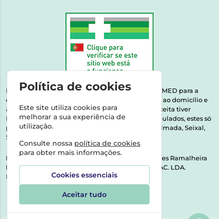
Política de cookies
Esta farmácia encontra-se autorizada pelo INFARMED para a
dispensa de medicamentos e produtos de saúde ao domicílio e
Este site utiliza cookies para
através da internet. Medicamentos | Se na sua receita tiver
melhorar a sua experiência de
MSRM, MNSRM, MSRMV ou Medicamentos Manipulados, estes só
utilização.
podem ser entregues nos seguintes concelhos: Almada, Seixal,
Sesimbra, Oeiras e Lisboa.
Consulte nossa
política de cookies
para obter mais informações.
Direção Técnica:
Dra. Raquel Alexandra Fernandes Ramalheira
NIPC:
513064133 | ASPAS E NÚMEROS SOC. FARMAC. LDA.
Cookies essenciais
Rua dos Castanheiros 5 AB Feijó2810-036 Almada
Aceitar tudo