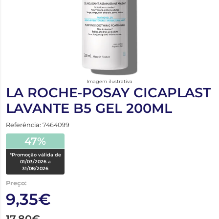
Imagem ilustrativa
LA ROCHE-POSAY CICAPLAST
LAVANTE B5 GEL 200ML
Referência: 7464099
47%
*Promoção válida de
01/03/2026 a
31/08/2026
Preço:
9,35€
17,80€