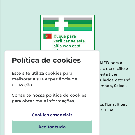
Política de cookies
Esta farmácia encontra-se autorizada pelo INFARMED para a
dispensa de medicamentos e produtos de saúde ao domicílio e
Este site utiliza cookies para
através da internet. Medicamentos | Se na sua receita tiver
melhorar a sua experiência de
MSRM, MNSRM, MSRMV ou Medicamentos Manipulados, estes só
utilização.
podem ser entregues nos seguintes concelhos: Almada, Seixal,
Sesimbra, Oeiras e Lisboa.
Consulte nossa
política de cookies
para obter mais informações.
Direção Técnica:
Dra. Raquel Alexandra Fernandes Ramalheira
NIPC:
513064133 | ASPAS E NÚMEROS SOC. FARMAC. LDA.
Cookies essenciais
Rua dos Castanheiros 5 AB Feijó2810-036 Almada
Aceitar tudo