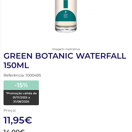
Imagem ilustrativa
GREEN BOTANIC WATERFALL
150ML
Referência: 1000495
-15%
*Promoção válida de
01/11/2025 a
31/08/2026
Preço:
11,95€
14,00€