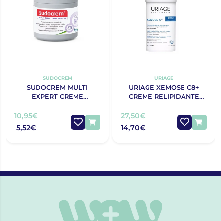
SUDOCREM
URIAGE
SUDOCREM MULTI
URIAGE XEMOSE C8+
EXPERT CREME
CREME RELIPIDANTE
PROTECTOR 125G
ANTIPRURIDO 400ML
10,95€
27,50€
5,52€
14,70€