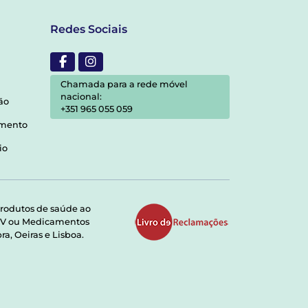
Redes Sociais
Chamada para a rede móvel
nacional:
ão
+351 965 055 059
amento
io
rodutos de saúde ao
RMV ou Medicamentos
a, Oeiras e Lisboa.