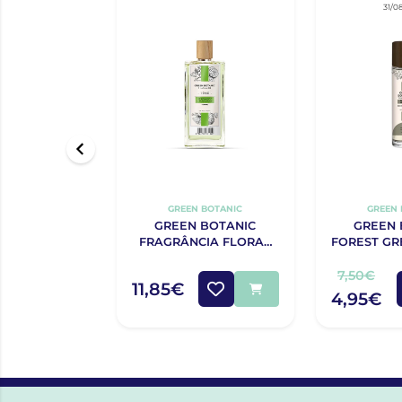
31/0
GREEN BOTANIC
GREEN 
GREEN BOTANIC
GREEN 
FRAGRÂNCIA FLORAL
FOREST G
BERGAMOTA E
EAU PAR
MANDARINA SENHORA
7,50€
11,85€
150ML
4,95€