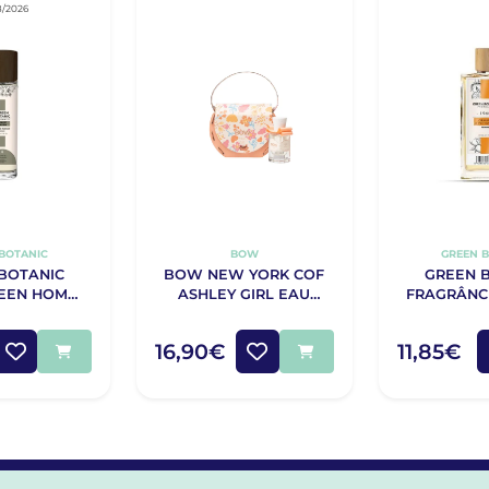
8/2026
BOTANIC
BOW
GREEN 
BOTANIC
BOW NEW YORK COF
GREEN 
REEN HOMME
ASHLEY GIRL EAU
FRAGRÂNC
FUM 30ML
PARFUM 30ML
ORANGE & P
SENHOR
16,90€
11,85€