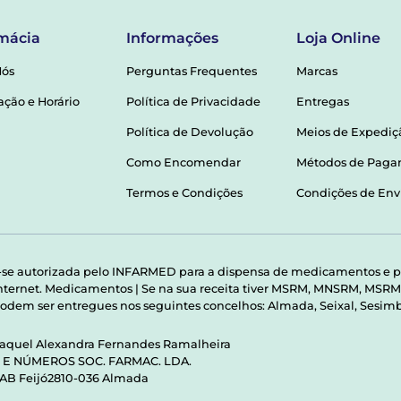
mácia
Informações
Loja Online
Nós
Perguntas Frequentes
Marcas
ação e Horário
Política de Privacidade
Entregas
Política de Devolução
Meios de Expediç
Como Encomendar
Métodos de Pag
Termos e Condições
Condições de Env
-se autorizada pelo INFARMED para a dispensa de medicamentos e p
 internet. Medicamentos | Se na sua receita tiver MSRM, MNSRM, MS
odem ser entregues nos seguintes concelhos: Almada, Seixal, Sesimbr
Raquel Alexandra Fernandes Ramalheira
S E NÚMEROS SOC. FARMAC. LDA.
 AB Feijó2810-036 Almada