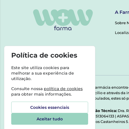
A Far
Sobre 
Localiz
Política de cookies
Este site utiliza cookies para
melhorar a sua experiência de
utilização.
Esta farmácia encontra
Consulte nossa
política de cookies
domicílio e através da
para obter mais informações.
Manipulados, estes só p
Cookies essenciais
Direção Técnica:
Dra. 
NIPC:
513064133 | ASPA
Aceitar tudo
Rua dos Castanheiros 5