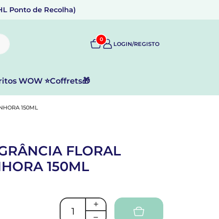
DHL Ponto de Recolha)
0
LOGIN/REGISTO
ritos WOW ⭐
Coffrets🎁
NHORA 150ML
GRÂNCIA FLORAL
NHORA 150ML