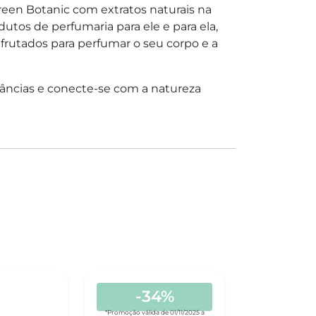
een Botanic com extratos naturais na
tos de perfumaria para ele e para ela,
 frutados para perfumar o seu corpo e a
râncias e conecte-se com a natureza
-34%
-1
*Promoção válida de 01/11/2025 a
*Promoção válida 