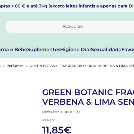
pras > 60 € e até 3Kg (exceto leites infantis e apenas para 
PESQUISA
mã e Bebé
Suplementos
Higiene Oral
Sexualidade
Favo
o
Perfumes
GREEN BOTANIC FRAGRÂNCIA FLORAL VERBENA & LIMA SE
GREEN BOTANIC FRA
VERBENA & LIMA SE
Referência: 1000508
Preço:
11,85€