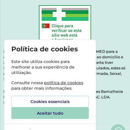
Política de cookies
Esta farmácia encontra-se autorizada pelo INFARMED para a
dispensa de medicamentos e produtos de saúde ao domicílio e
Este site utiliza cookies para
através da internet. Medicamentos | Se na sua receita tiver
melhorar a sua experiência de
MSRM, MNSRM, MSRMV ou Medicamentos Manipulados, estes só
utilização.
podem ser entregues nos seguintes concelhos: Almada, Seixal,
Sesimbra, Oeiras e Lisboa.
Consulte nossa
política de cookies
para obter mais informações.
Direção Técnica:
Dra. Raquel Alexandra Fernandes Ramalheira
NIPC:
513064133 | ASPAS E NÚMEROS SOC. FARMAC. LDA.
Cookies essenciais
Rua dos Castanheiros 5 AB Feijó2810-036 Almada
Aceitar tudo