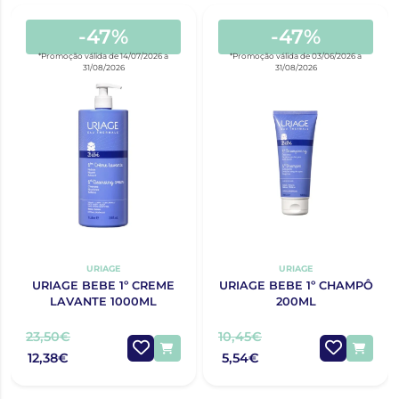
-47%
-47%
*Promoção válida de 14/07/2026 a
*Promoção válida de 03/06/2026 a
31/08/2026
31/08/2026
URIAGE
URIAGE
URIAGE BEBE 1º CREME
URIAGE BEBE 1º CHAMPÔ
LAVANTE 1000ML
200ML
23,50€
10,45€
12,38€
5,54€