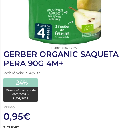
Imagem ilustrativa
GERBER ORGANIC SAQUETA
PERA 90G 4M+
Referência: 7243782
-24%
*Promoção válida de
01/11/2025 a
31/08/2026
Preço:
0,95€
1,25€