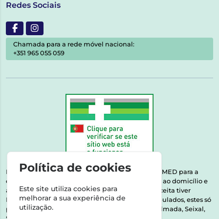
Redes Sociais
Chamada para a rede móvel nacional:
+351 965 055 059
Política de cookies
Esta farmácia encontra-se autorizada pelo INFARMED para a
dispensa de medicamentos e produtos de saúde ao domicílio e
Este site utiliza cookies para
através da internet. Medicamentos | Se na sua receita tiver
melhorar a sua experiência de
MSRM, MNSRM, MSRMV ou Medicamentos Manipulados, estes só
utilização.
podem ser entregues nos seguintes concelhos: Almada, Seixal,
Sesimbra, Oeiras e Lisboa.