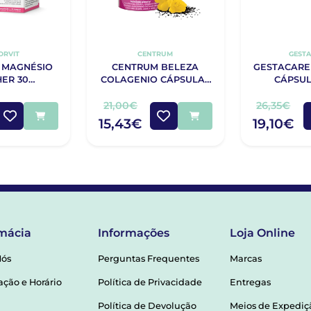
ORVIT
CENTRUM
GEST
 MAGNÉSIO
CENTRUM BELEZA
GESTACARE
ER 30
COLAGENIO CÁPSULAS
CÁPSUL
IDOS + 30
X30
SULAS
21,00€
26,35€
15,43€
19,10€
mácia
Informações
Loja Online
Nós
Perguntas Frequentes
Marcas
ação e Horário
Política de Privacidade
Entregas
Política de Devolução
Meios de Expediç