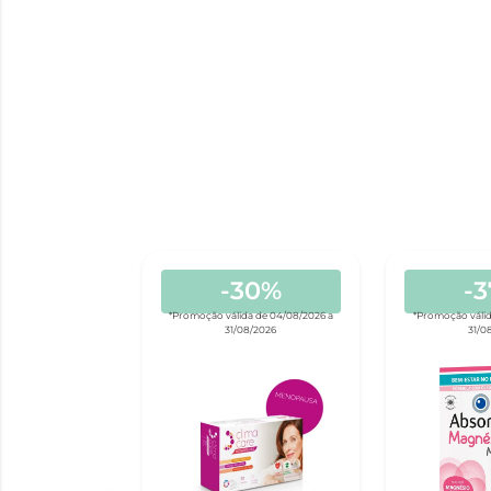
-30%
-
*Promoção válida de 04/08/2026 a
*Promoção válid
31/08/2026
31/0