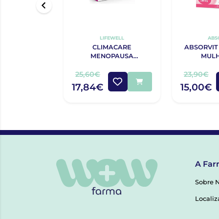
LIFEWELL
ABS
CLIMACARE
ABSORVIT
MENOPAUSA
MULH
CÁPSULAS X30
COMPRIM
CÁP
25,60€
23,90€
17,84€
15,00€
A Far
Sobre 
Localiz