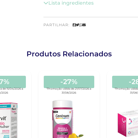
Lista ingredientes
PARTILHAR:
Produtos Relacionados
37%
-27%
-2
a de 15/04/2026 a
*Promoção válida de 21/07/2026 a
*Promoção válida
8/2026
31/08/2026
31/08