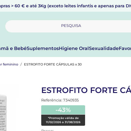
pras > 60 € e até 3Kg (exceto leites infantis e apenas para 
PESQUISA
mã e Bebé
Suplementos
Higiene Oral
Sexualidade
Favo
r feminino
ESTROFITO FORTE CÁPSULAS x 30
ESTROFITO FORTE CÁ
Referência: 7340935
-43%
*Promoção válida de
11/02/2026 a 31/08/2026
Preço: