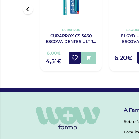
CURAPROX
ELGYDIU
CURAPROX CS 5460
ELGYDIU
ESCOVA DENTES ULTRA
ESCOVA
SOFT
MEDIA-DU
6,00€
6,20€
4,51€
A Far
Sobre 
Localiz