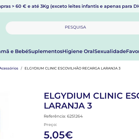
pras > 60 € e até 3Kg (exceto leites infantis e apenas para 
PESQUISA
mã e Bebé
Suplementos
Higiene Oral
Sexualidade
Favo
Acessórios
ELGYDIUM CLINIC ESCOVILHÃO RECARGA LARANJA 3
ELGYDIUM CLINIC E
LARANJA 3
Referência: 6251264
Preço:
5,05€