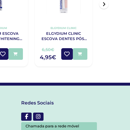
DIUM
ELGYDIUM CLINIC
ORAL
M ESCOVA
ELGYDIUM CLINIC
ORAL-B SU
HITENING
ESCOVA DENTES PÓS-
X5
DIA
CIRURGICA 7/100
6,50€
6,10€
4,95€
4,27€
Redes Sociais
Chamada para a rede móvel