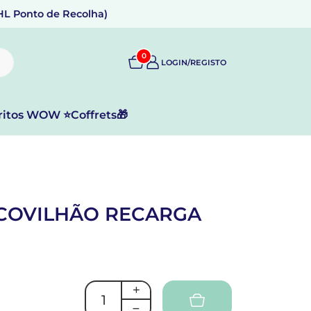
DHL Ponto de Recolha)
0
LOGIN/REGISTO
ritos WOW ⭐
Coffrets🎁
SCOVILHÃO RECARGA