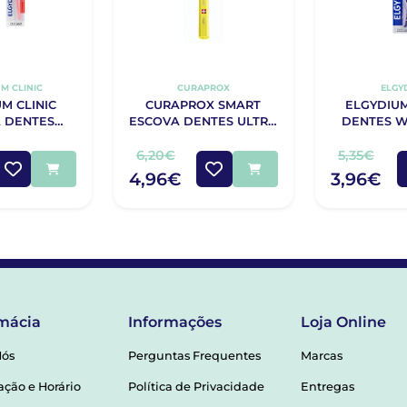
M CLINIC
CURAPROX
ELGY
M CLINIC
CURAPROX SMART
ELGYDIU
 DENTES
ESCOVA DENTES ULTRA
DENTES W
RA 25/100
SOFT
MÉ
6,20€
5,35€
4,96€
3,96€
mácia
Informações
Loja Online
Nós
Perguntas Frequentes
Marcas
ação e Horário
Política de Privacidade
Entregas