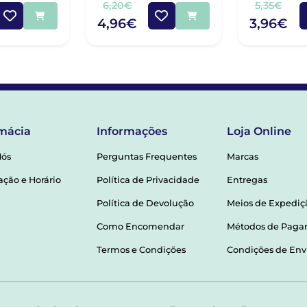
6,20€
5,35€
4,96€
3,96€
mácia
Informações
Loja Online
Nós
Perguntas Frequentes
Marcas
ação e Horário
Política de Privacidade
Entregas
Política de Devolução
Meios de Expediç
Como Encomendar
Métodos de Pag
Termos e Condições
Condições de Env