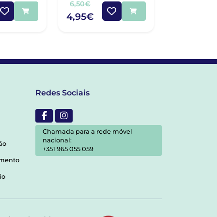
6,50€
6,10€
4,95€
4,27€
Redes Sociais
Chamada para a rede móvel
nacional:
ão
+351 965 055 059
amento
io