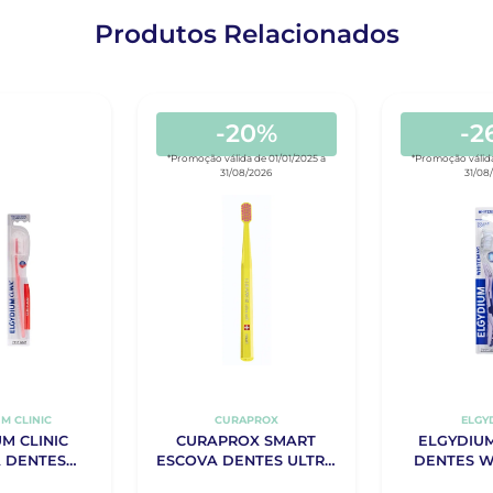
Produtos Relacionados
-20%
-2
*Promoção válida de 01/01/2025 a
*Promoção válida
31/08/2026
31/08
M CLINIC
CURAPROX
ELGY
M CLINIC
CURAPROX SMART
ELGYDIU
 DENTES
ESCOVA DENTES ULTRA
DENTES W
RA 25/100
SOFT
MÉ