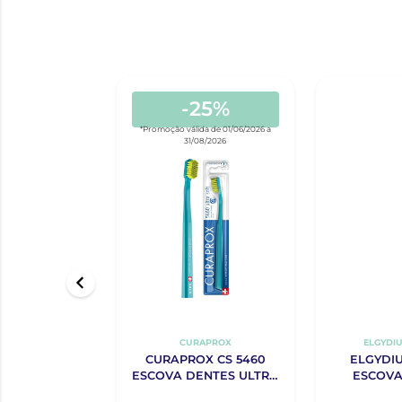
-25%
*Promoção válida de 01/06/2026 a
31/08/2026
CURAPROX
ELGYDIU
CURAPROX CS 5460
ELGYDIU
ESCOVA DENTES ULTRA
ESCOVA
SOFT
MEDIA-DU