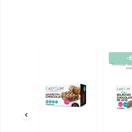
-
*Promoção válid
31/0