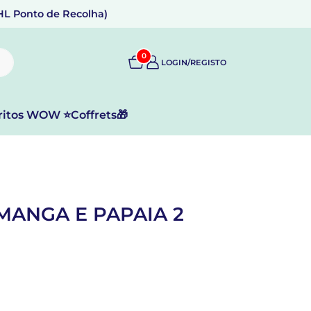
DHL Ponto de Recolha)
0
LOGIN/REGISTO
ritos WOW ⭐
Coffrets🎁
MANGA E PAPAIA 2