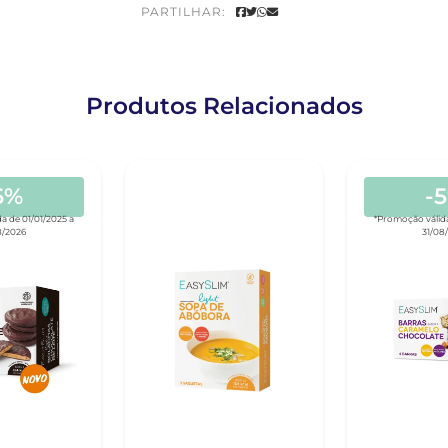
PARTILHAR:
Produtos Relacionados
6%
-
a de 01/01/2025 a
*Promoção válida
8/2026
31/08