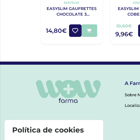
EASYSLIM
EAS
EASYSLIM GAUFRETTES
EASYSLIM
CHOCOLATE 3
COBE
SAQUETAS
CHOCOLAT
UNI
10,60€
14,80€
9,96€
A Far
Sobre 
Localiz
Política de cookies