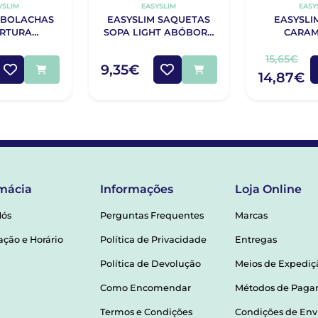
YSLIM
EASYSLIM
EASY
 BOLACHAS
EASYSLIM SAQUETAS
EASYSLI
RTURA
SOPA LIGHT ABÓBORA
CARAM
E LEITE 4
28G X3
CHOCOLAT
DADES
15,65€
9,35€
14,87€
mácia
Informações
Loja Online
Nós
Perguntas Frequentes
Marcas
ação e Horário
Política de Privacidade
Entregas
Política de Devolução
Meios de Expediç
Como Encomendar
Métodos de Pag
Termos e Condições
Condições de Env