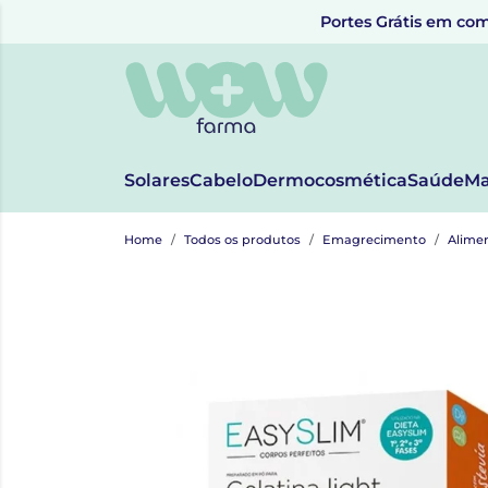
Portes Grátis em com
Solares
Cabelo
Dermocosmética
Saúde
Ma
Home
Todos os produtos
Emagrecimento
Alime