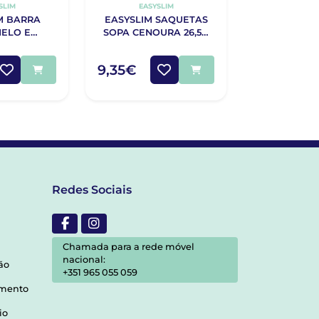
SLIM
EASYSLIM
EASYS
M BARRA
EASYSLIM SAQUETAS
EASYSLIM 
ELO E
SOPA CENOURA 26,5G
CHOCOLATE
E 35G X4
X3
SAQU
7,75€
9,35€
7,29€
Redes Sociais
Chamada para a rede móvel
nacional:
ão
+351 965 055 059
amento
io