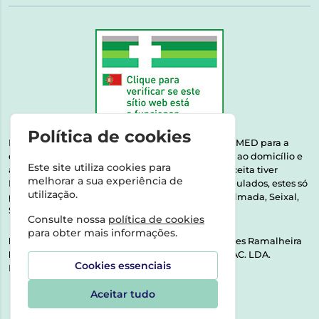
Política de cookies
Esta farmácia encontra-se autorizada pelo INFARMED para a
dispensa de medicamentos e produtos de saúde ao domicílio e
Este site utiliza cookies para
através da internet. Medicamentos | Se na sua receita tiver
melhorar a sua experiência de
MSRM, MNSRM, MSRMV ou Medicamentos Manipulados, estes só
utilização.
podem ser entregues nos seguintes concelhos: Almada, Seixal,
Sesimbra, Oeiras e Lisboa.
Consulte nossa
política de cookies
para obter mais informações.
Direção Técnica:
Dra. Raquel Alexandra Fernandes Ramalheira
NIPC:
513064133 | ASPAS E NÚMEROS SOC. FARMAC. LDA.
Cookies essenciais
Rua dos Castanheiros 5 AB Feijó2810-036 Almada
Aceitar tudo