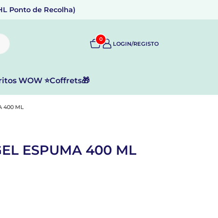
DHL Ponto de Recolha)
0
LOGIN/REGISTO
ritos WOW ⭐
Coffrets🎁
 400 ML
EL ESPUMA 400 ML