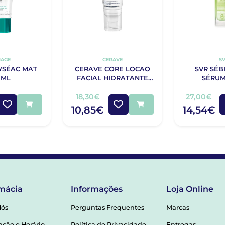
IAGE
CERAVE
S
YSÉAC MAT
CERAVE CORE LOCAO
SVR SÉB
0ML
FACIAL HIDRATANTE
SÉRUM
PM 52G
18,30€
27,00€
10,85€
14,54€
mácia
Informações
Loja Online
Nós
Perguntas Frequentes
Marcas
ação e Horário
Política de Privacidade
Entregas