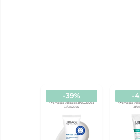
-39%
-
*Promoção válida de 31/07/2026 a
*Promoção válid
31/08/2026
31/0