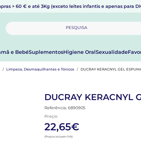
pras > 60 € e até 3Kg (exceto leites infantis e apenas para 
PESQUISA
mã e Bebé
Suplementos
Higiene Oral
Sexualidade
Favo
Limpeza, Desmaquilhantes e Tónicos
DUCRAY KERACNYL GEL ESPUMA
DUCRAY KERACNYL G
Referência: 6890905
Preço:
22,65€
(Preços incluem IVA)