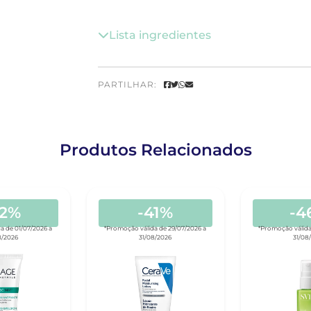
Lista ingredientes
PARTILHAR:
Produtos Relacionados
42%
-41%
-4
a de 01/07/2026 a
*Promoção válida de 29/07/2026 a
*Promoção válida
8/2026
31/08/2026
31/08