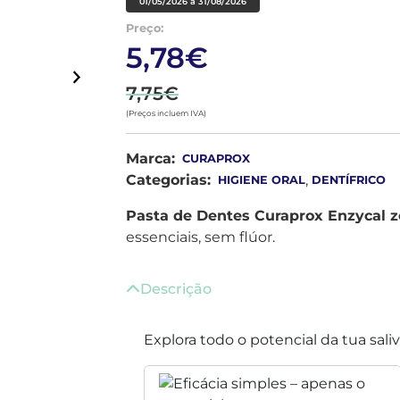
01/05/2026 a 31/08/2026
Preço:
5,78€
7,75€
(Preços incluem IVA)
Marca:
CURAPROX
Categorias:
,
HIGIENE ORAL
DENTÍFRICO
Pasta de Dentes Curaprox Enzycal z
essenciais, sem flúor.
Descrição
Explora todo o potencial da tua sali