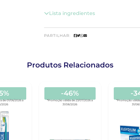
Lista ingredientes
PARTILHAR:
Produtos Relacionados
25%
-46%
-3
a de 01/06/2026 a
*Promoção válida de 23/07/2026 a
*Promoção válida
8/2026
31/08/2026
31/08