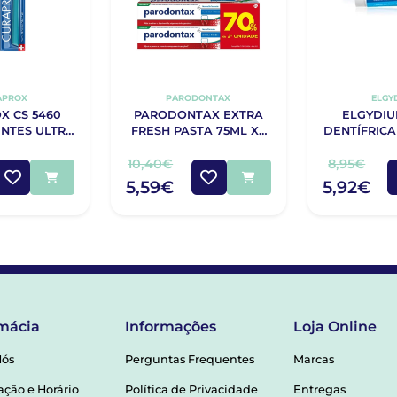
APROX
PARODONTAX
ELGY
X CS 5460
PARODONTAX EXTRA
ELGYDIU
NTES ULTRA
FRESH PASTA 75ML X2
DENTÍFRIC
OFT
70% 2ªUNIDADE
GENGIV
10,40€
8,95€
5,59€
5,92€
mácia
Informações
Loja Online
Nós
Perguntas Frequentes
Marcas
ação e Horário
Política de Privacidade
Entregas