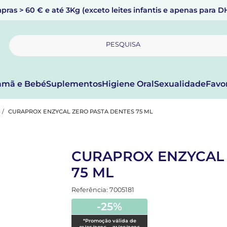
pras > 60 € e até 3Kg (exceto leites infantis e apenas para 
PESQUISA
mã e Bebé
Suplementos
Higiene Oral
Sexualidade
Favo
CURAPROX ENZYCAL ZERO PASTA DENTES 75 ML
CURAPROX ENZYCAL 
75 ML
Referência: 7005181
-25%
*Promoção válida de