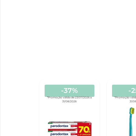
-37%
-
*Promoção válida de 23/07/2026 a
*Promoção válid
31/08/2026
31/0