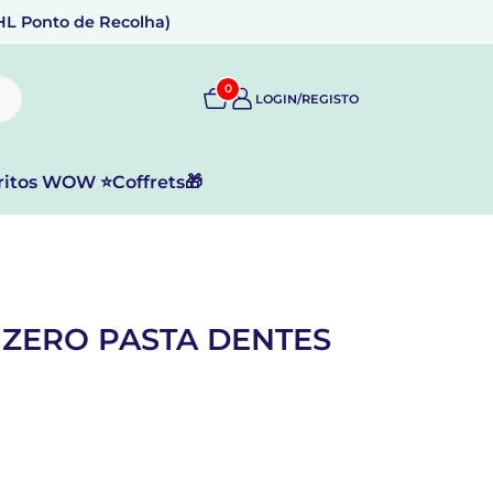
DHL Ponto de Recolha)
0
LOGIN/REGISTO
ritos WOW ⭐
Coffrets🎁
ZERO PASTA DENTES