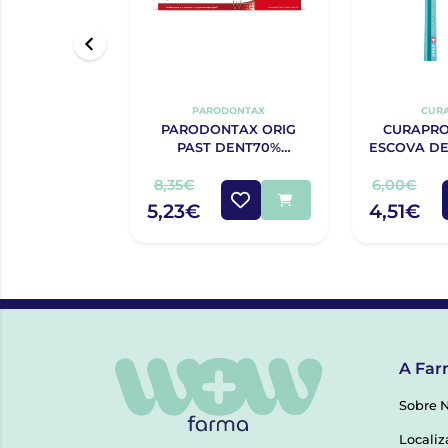
PARODONTAX
CUR
PARODONTAX ORIG
CURAPRO
PAST DENT70%
ESCOVA DE
2ªUN75MLX2
S
8,35€
6,00€
5,23€
4,51€
A Far
Sobre 
Localiz