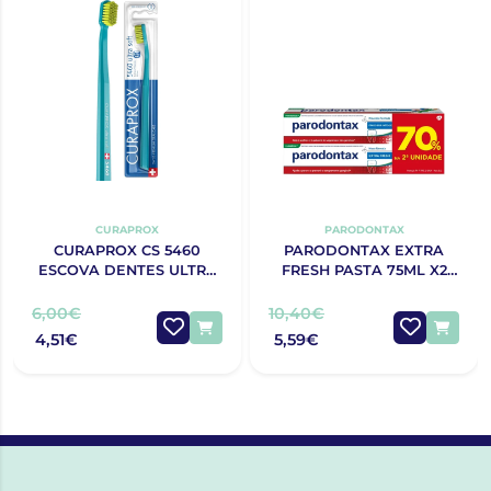
CURAPROX
PARODONTAX
CURAPROX CS 5460
PARODONTAX EXTRA
ESCOVA DENTES ULTRA
FRESH PASTA 75ML X2
SOFT
70% 2ªUNIDADE
6,00€
10,40€
4,51€
5,59€