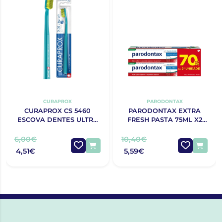
CURAPROX
PARODONTAX
CURAPROX CS 5460
PARODONTAX EXTRA
ESCOVA DENTES ULTRA
FRESH PASTA 75ML X2
SOFT
70% 2ªUNIDADE
6,00€
10,40€
4,51€
5,59€