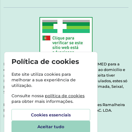
Política de cookies
Esta farmácia encontra-se autorizada pelo INFARMED para a
dispensa de medicamentos e produtos de saúde ao domicílio e
Este site utiliza cookies para
através da internet. Medicamentos | Se na sua receita tiver
melhorar a sua experiência de
MSRM, MNSRM, MSRMV ou Medicamentos Manipulados, estes só
utilização.
podem ser entregues nos seguintes concelhos: Almada, Seixal,
Sesimbra, Oeiras e Lisboa.
Consulte nossa
política de cookies
para obter mais informações.
Direção Técnica:
Dra. Raquel Alexandra Fernandes Ramalheira
NIPC:
513064133 | ASPAS E NÚMEROS SOC. FARMAC. LDA.
Cookies essenciais
Rua dos Castanheiros 5 AB Feijó2810-036 Almada
Aceitar tudo