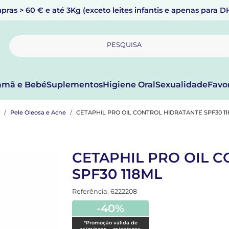
pras > 60 € e até 3Kg (exceto leites infantis e apenas para 
PESQUISA
mã e Bebé
Suplementos
Higiene Oral
Sexualidade
Favo
Pele Oleosa e Acne
CETAPHIL PRO OIL CONTROL HIDRATANTE SPF30 1
CETAPHIL PRO OIL 
SPF30 118ML
Referência: 6222208
-40%
*Promoção válida de