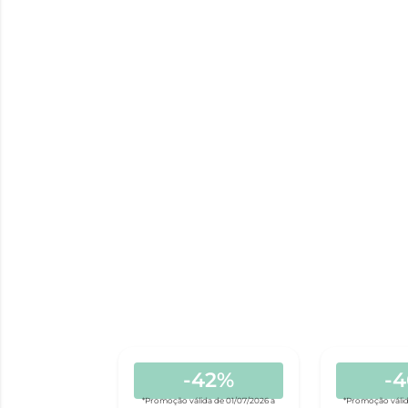
-42%
-
*Promoção válida de 01/07/2026 a
*Promoção válid