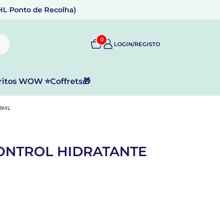
DHL Ponto de Recolha)
0
LOGIN/REGISTO
ritos WOW ⭐
Coffrets🎁
18ML
CONTROL HIDRATANTE