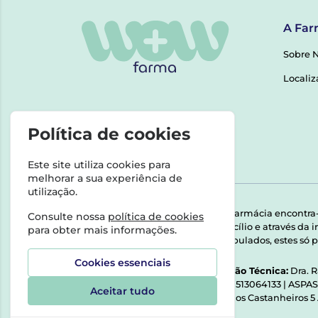
A Far
Sobre 
Localiz
Política de cookies
Este site utiliza cookies para
melhorar a sua experiência de
utilização.
Esta farmácia encontra
Consulte nossa
política de cookies
domicílio e através da
para obter mais informações.
Manipulados, estes só p
Cookies essenciais
Direção Técnica:
Dra. 
NIPC:
513064133 | ASPA
Aceitar tudo
Rua dos Castanheiros 5