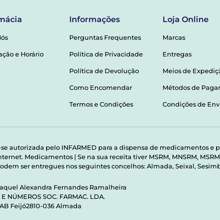
mácia
Informações
Loja Online
Nós
Perguntas Frequentes
Marcas
ação e Horário
Política de Privacidade
Entregas
Política de Devolução
Meios de Expediç
Como Encomendar
Métodos de Pag
Termos e Condições
Condições de Env
-se autorizada pelo INFARMED para a dispensa de medicamentos e p
 internet. Medicamentos | Se na sua receita tiver MSRM, MNSRM, MS
odem ser entregues nos seguintes concelhos: Almada, Seixal, Sesimbr
Raquel Alexandra Fernandes Ramalheira
S E NÚMEROS SOC. FARMAC. LDA.
 AB Feijó2810-036 Almada