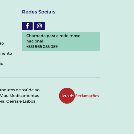
Redes Sociais
Chamada para a rede móvel
nacional:
ão
+351 965 055 059
amento
io
rodutos de saúde ao
RMV ou Medicamentos
a, Oeiras e Lisboa.