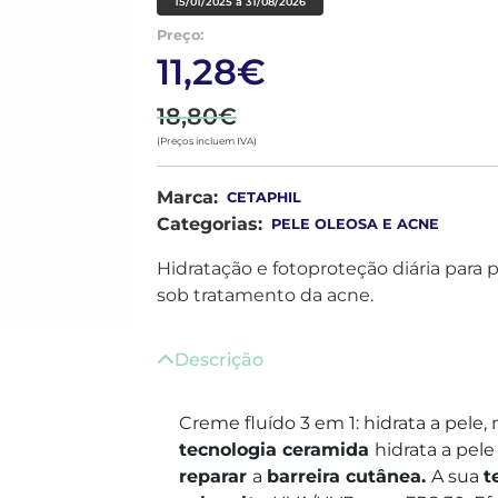
15/01/2025 a 31/08/2026
Preço:
11,28€
18,80€
(Preços incluem IVA)
Marca:
CETAPHIL
Categorias:
PELE OLEOSA E ACNE
Hidratação e fotoproteção diária para 
sob tratamento da acne.
Descrição
Creme fluído 3 em 1: hidrata a pele, 
tecnologia ceramida
hidrata a pele
reparar
a
barreira cutânea.
A sua
t