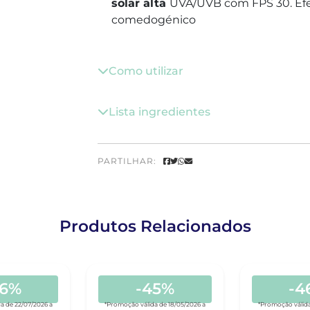
solar alta
UVA/UVB com FPS 30. Efe
comedogénico
Como utilizar
Lista ingredientes
PARTILHAR:
Produtos Relacionados
46%
-45%
-4
a de 22/07/2026 a
*Promoção válida de 18/05/2026 a
*Promoção válida