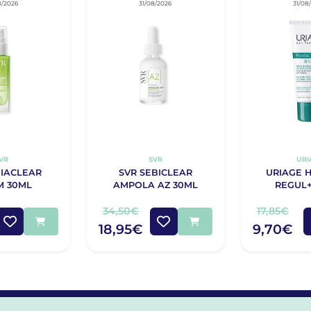
8/2026
31/08/2026
31/08
VR
SVR
URI
BIACLEAR
SVR SEBICLEAR
URIAGE H
M 30ML
AMPOLA AZ 30ML
REGUL+
34,50€
17,85€
18,95€
9,70€