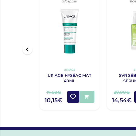
31/08/2026
31/0
URIAGE
S
URIAGE HYSÉAC MAT
SVR SÉ
40ML
SÉRU
17,60€
27,00€
10,15€
14,54€