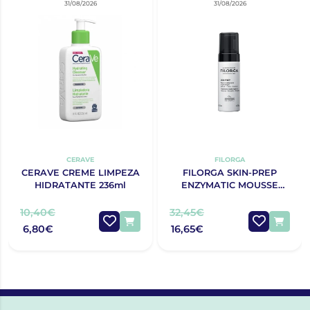
31/08/2026
31/08/2026
CERAVE
FILORGA
CERAVE CREME LIMPEZA
FILORGA SKIN-PREP
HIDRATANTE 236ml
ENZYMATIC MOUSSE
LIMPEZA 150ML
10,40€
32,45€
6,80€
16,65€