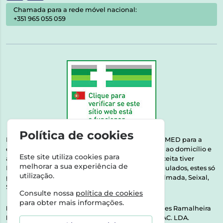
Chamada para a rede móvel nacional:
+351 965 055 059
Política de cookies
Esta farmácia encontra-se autorizada pelo INFARMED para a
dispensa de medicamentos e produtos de saúde ao domicílio e
Este site utiliza cookies para
através da internet. Medicamentos | Se na sua receita tiver
melhorar a sua experiência de
MSRM, MNSRM, MSRMV ou Medicamentos Manipulados, estes só
utilização.
podem ser entregues nos seguintes concelhos: Almada, Seixal,
Sesimbra, Oeiras e Lisboa.
Consulte nossa
política de cookies
para obter mais informações.
Direção Técnica:
Dra. Raquel Alexandra Fernandes Ramalheira
NIPC:
513064133 | ASPAS E NÚMEROS SOC. FARMAC. LDA.