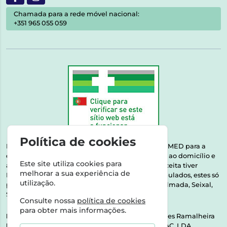
Chamada para a rede móvel nacional:
+351 965 055 059
Política de cookies
Esta farmácia encontra-se autorizada pelo INFARMED para a
dispensa de medicamentos e produtos de saúde ao domicílio e
Este site utiliza cookies para
através da internet. Medicamentos | Se na sua receita tiver
melhorar a sua experiência de
MSRM, MNSRM, MSRMV ou Medicamentos Manipulados, estes só
utilização.
podem ser entregues nos seguintes concelhos: Almada, Seixal,
Sesimbra, Oeiras e Lisboa.
Consulte nossa
política de cookies
para obter mais informações.
Direção Técnica:
Dra. Raquel Alexandra Fernandes Ramalheira
NIPC:
513064133 | ASPAS E NÚMEROS SOC. FARMAC. LDA.