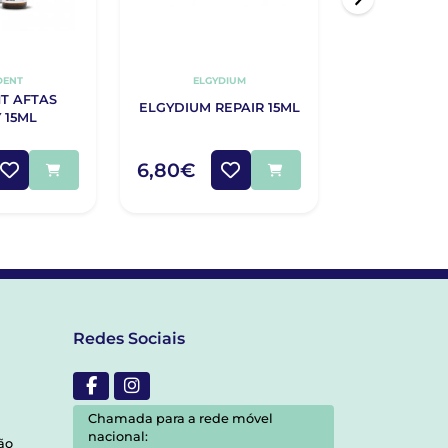
DENT
ELGYDIUM
T AFTAS
ELGYDIUM REPAIR 15ML
 15ML
6,80€
Redes Sociais
Chamada para a rede móvel
nacional:
ão