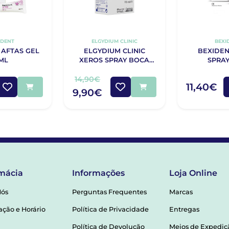
IDENT
ELGYDIUM CLINIC
BEXI
 AFTAS GEL
ELGYDIUM CLINIC
BEXIDEN
ML
XEROS SPRAY BOCA
SPRAY
SECA 70ML
14,90€
11,40€
9,90€
mácia
Informações
Loja Online
Nós
Perguntas Frequentes
Marcas
ação e Horário
Política de Privacidade
Entregas
Política de Devolução
Meios de Expediç