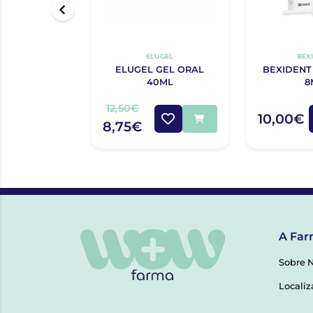
ELUGEL
BEX
ELUGEL GEL ORAL
BEXIDENT
40ML
8
12,50€
10,00€
8,75€
A Far
Sobre 
Localiz