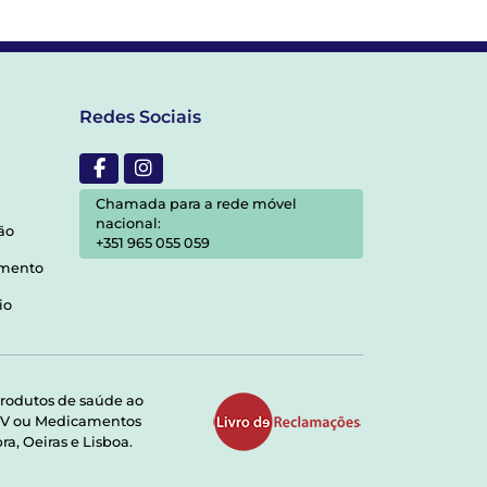
Redes Sociais
Chamada para a rede móvel
nacional:
ão
+351 965 055 059
amento
io
rodutos de saúde ao
RMV ou Medicamentos
a, Oeiras e Lisboa.