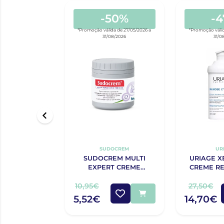
-50%
-
*Promoção válida de 27/05/2026 a
*Promoção válid
31/08/2026
31/0
SUDOCREM
UR
SUDOCREM MULTI
URIAGE X
EXPERT CREME
CREME RE
PROTECTOR 125G
ANTIPRUR
10,95€
27,50€
5,52€
14,70€