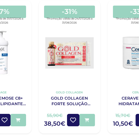
47%
-31%
-3
a de 31/07/2026 a
*Promoção válida de 24/07/2026 a
*Promoção válida
8/2026
31/08/2026
31/08
IAGE
GOLD COLLAGEN
CER
EMOSE C8+
GOLD COLLAGEN
CERAVE
LIPIDANTE
FORTE SOLUÇÃO
HIDRATA
IDO 400ML
10X50ML
55,90€
15,70€
38,50€
10,50€