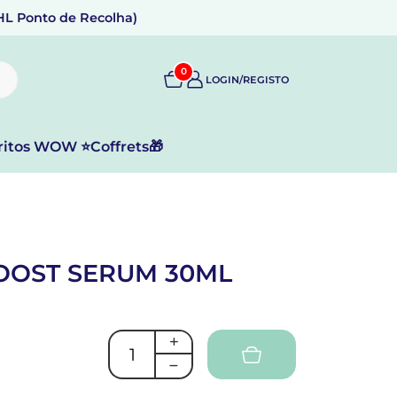
DHL Ponto de Recolha)
0
LOGIN/REGISTO
ritos WOW ⭐
Coffrets🎁
OOST SERUM 30ML