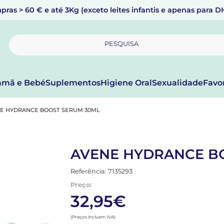
pras > 60 € e até 3Kg (exceto leites infantis e apenas para 
PESQUISA
mã e Bebé
Suplementos
Higiene Oral
Sexualidade
Favo
E HYDRANCE BOOST SERUM 30ML
AVENE HYDRANCE B
Referência: 7135293
Preço:
32,95€
(Preços incluem IVA)