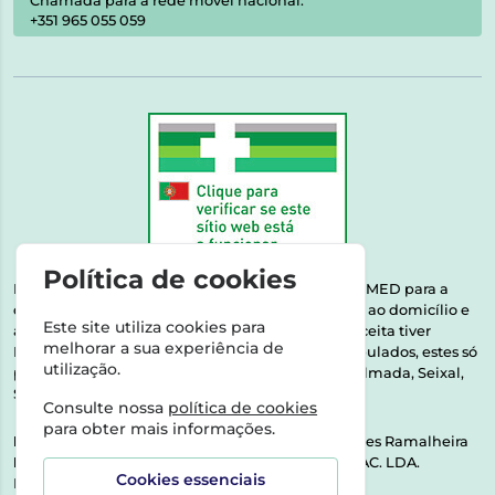
Chamada para a rede móvel nacional:
+351 965 055 059
Política de cookies
Esta farmácia encontra-se autorizada pelo INFARMED para a
dispensa de medicamentos e produtos de saúde ao domicílio e
Este site utiliza cookies para
através da internet. Medicamentos | Se na sua receita tiver
melhorar a sua experiência de
MSRM, MNSRM, MSRMV ou Medicamentos Manipulados, estes só
utilização.
podem ser entregues nos seguintes concelhos: Almada, Seixal,
Sesimbra, Oeiras e Lisboa.
Consulte nossa
política de cookies
para obter mais informações.
Direção Técnica:
Dra. Raquel Alexandra Fernandes Ramalheira
NIPC:
513064133 | ASPAS E NÚMEROS SOC. FARMAC. LDA.
Cookies essenciais
Rua dos Castanheiros 5 AB Feijó2810-036 Almada