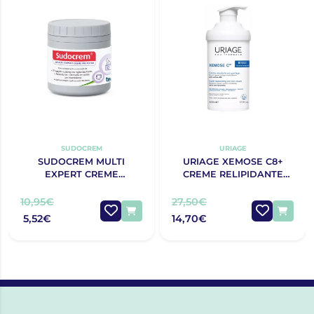
SUDOCREM
URIAGE
SUDOCREM MULTI
URIAGE XEMOSE C8+
EXPERT CREME
CREME RELIPIDANTE
PROTECTOR 125G
ANTIPRURIDO 400ML
10,95€
27,50€
5,52€
14,70€