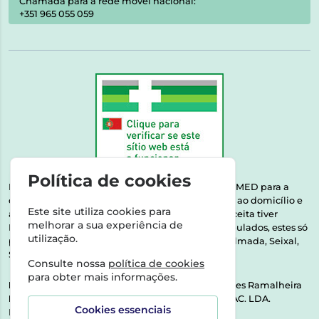
Chamada para a rede móvel nacional:
+351 965 055 059
Política de cookies
Esta farmácia encontra-se autorizada pelo INFARMED para a
dispensa de medicamentos e produtos de saúde ao domicílio e
Este site utiliza cookies para
através da internet. Medicamentos | Se na sua receita tiver
melhorar a sua experiência de
MSRM, MNSRM, MSRMV ou Medicamentos Manipulados, estes só
utilização.
podem ser entregues nos seguintes concelhos: Almada, Seixal,
Sesimbra, Oeiras e Lisboa.
Consulte nossa
política de cookies
para obter mais informações.
Direção Técnica:
Dra. Raquel Alexandra Fernandes Ramalheira
NIPC:
513064133 | ASPAS E NÚMEROS SOC. FARMAC. LDA.
Cookies essenciais
Rua dos Castanheiros 5 AB Feijó2810-036 Almada