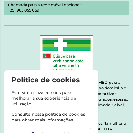
Chamada para a rede móvel nacional:
+351 965 055 059
Política de cookies
Esta farmácia encontra-se autorizada pelo INFARMED para a
dispensa de medicamentos e produtos de saúde ao domicílio e
Este site utiliza cookies para
através da internet. Medicamentos | Se na sua receita tiver
melhorar a sua experiência de
MSRM, MNSRM, MSRMV ou Medicamentos Manipulados, estes só
utilização.
podem ser entregues nos seguintes concelhos: Almada, Seixal,
Sesimbra, Oeiras e Lisboa.
Consulte nossa
política de cookies
para obter mais informações.
Direção Técnica:
Dra. Raquel Alexandra Fernandes Ramalheira
NIPC:
513064133 | ASPAS E NÚMEROS SOC. FARMAC. LDA.