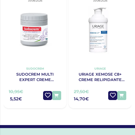
31/08/2026
31/08/2026
SUDOCREM
URIAGE
SUDOCREM MULTI
URIAGE XEMOSE C8+
EXPERT CREME
CREME RELIPIDANTE
PROTECTOR 125G
ANTIPRURIDO 400ML
10,95€
27,50€
5,52€
14,70€