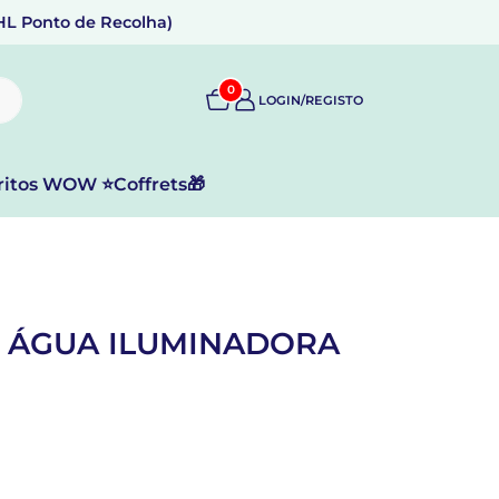
DHL Ponto de Recolha)
0
LOGIN/REGISTO
ritos WOW ⭐
Coffrets🎁
E ÁGUA ILUMINADORA