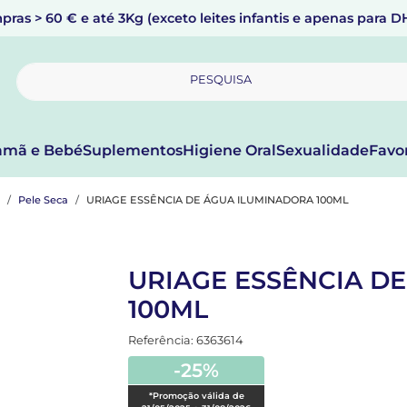
pras > 60 € e até 3Kg (exceto leites infantis e apenas para 
PESQUISA
mã e Bebé
Suplementos
Higiene Oral
Sexualidade
Favo
Pele Seca
URIAGE ESSÊNCIA DE ÁGUA ILUMINADORA 100ML
URIAGE ESSÊNCIA D
100ML
Referência: 6363614
-25%
*Promoção válida de