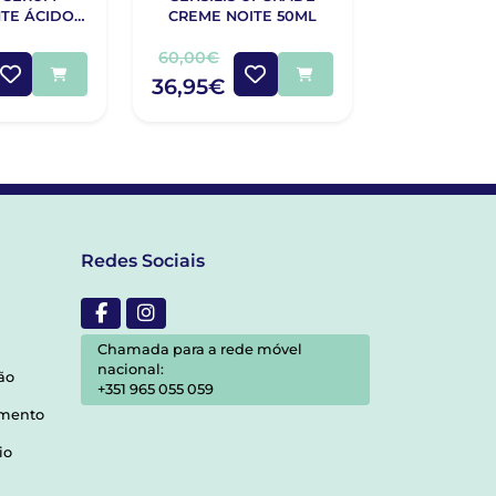
TE ÁCIDO
CREME NOITE 50ML
SERUM
ICO 30ML
60,00€
49,60€
36,95€
36,70€
Redes Sociais
Chamada para a rede móvel
nacional:
ão
+351 965 055 059
amento
io