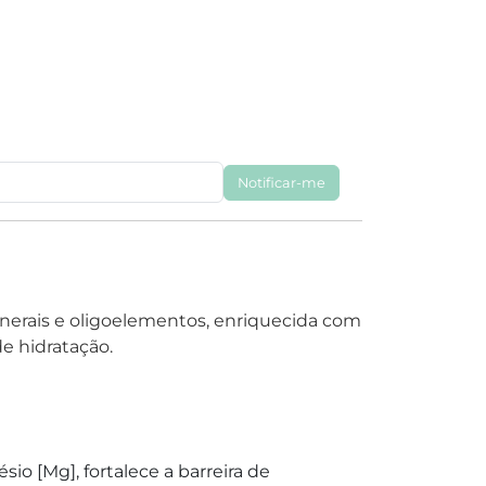
Notificar-me
inerais e oligoelementos, enriquecida com
de hidratação.
io [Mg], fortalece a barreira de