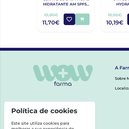
HIDRATANTE AM SPF50
HYDRA
52ML
19,80€
18,90€
11,70€
10,19€
A Far
Sobre 
Localiz
Política de cookies
Este site utiliza cookies para
melhorar a sua experiência de