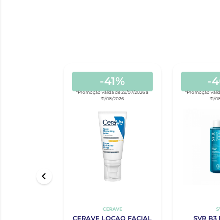
-41%
-
*Promoção válida de 29/07/2026 a
*Promoção válid
31/08/2026
31/0
CERAVE
S
CERAVE LOCAO FACIAL
SVR B3