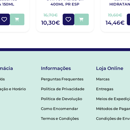
 150ML
400ML PR ESP
HIDRATAN
HIALURÓN
16,70€
19,60€
10,30€
14,46€
mácia
Informações
Loja Online
Nós
Perguntas Frequentes
Marcas
ação e Horário
Política de Privacidade
Entregas
Política de Devolução
Meios de Expediç
Como Encomendar
Métodos de Pag
Termos e Condições
Condições de Env