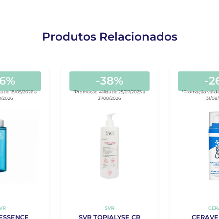
Produtos Relacionados
46%
-38%
-2
a de 18/05/2026 a
*Promoção válida de 25/07/2025 a
*Promoção válida
8/2026
31/08/2026
31/08
VR
SVR
CER
 ESSENCE
SVR TOPIALYSE CR
CERAVE