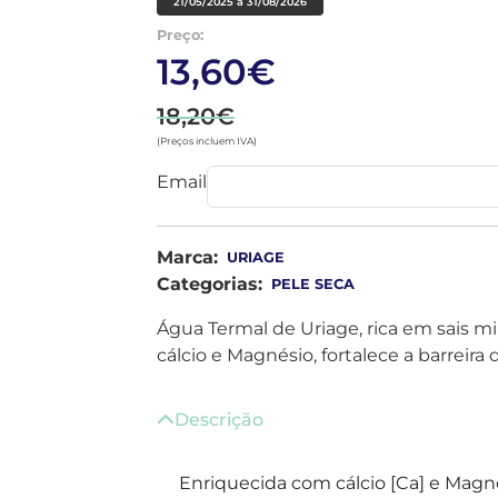
21/05/2025 a 31/08/2026
Preço:
13,60€
18,20€
(Preços incluem IVA)
Email
Marca:
URIAGE
Categorias:
PELE SECA
Água Termal de Uriage, rica em sais m
cálcio e Magnésio, fortalece a barreira 
Descrição
Enriquecida com cálcio [Ca] e Magnés