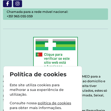
Chamada para a rede móvel nacional:
+351 965 055 059
Política de cookies
Esta farmácia encontra-se autorizada pelo INFARMED para a
dispensa de medicamentos e produtos de saúde ao domicílio e
Este site utiliza cookies para
através da internet. Medicamentos | Se na sua receita tiver
melhorar a sua experiência de
MSRM, MNSRM, MSRMV ou Medicamentos Manipulados, estes só
utilização.
podem ser entregues nos seguintes concelhos: Almada, Seixal,
Sesimbra, Oeiras e Lisboa.
Consulte nossa
política de cookies
para obter mais informações.
Direção Técnica:
Dra. Raquel Alexandra Fernandes Ramalheira