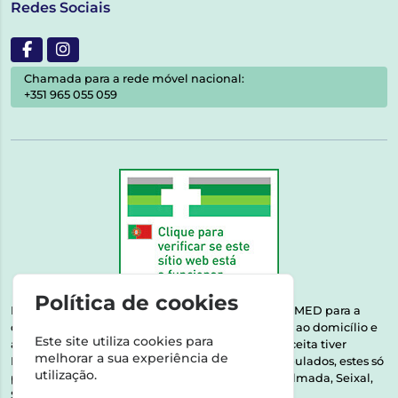
Redes Sociais
Chamada para a rede móvel nacional:
+351 965 055 059
Política de cookies
Esta farmácia encontra-se autorizada pelo INFARMED para a
dispensa de medicamentos e produtos de saúde ao domicílio e
Este site utiliza cookies para
através da internet. Medicamentos | Se na sua receita tiver
melhorar a sua experiência de
MSRM, MNSRM, MSRMV ou Medicamentos Manipulados, estes só
utilização.
podem ser entregues nos seguintes concelhos: Almada, Seixal,
Sesimbra, Oeiras e Lisboa.