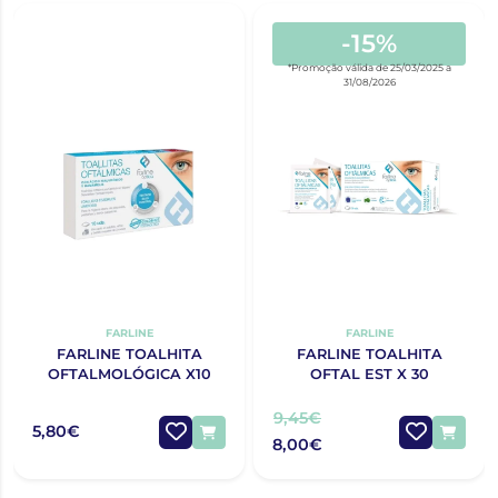
-15%
*Promoção válida de 25/03/2025 a
31/08/2026
FARLINE
FARLINE
FARLINE TOALHITA
FARLINE TOALHITA
OFTALMOLÓGICA X10
OFTAL EST X 30
9,45€
5,80€
8,00€