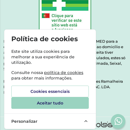
Política de cookies
Esta farmácia encontra-se autorizada pelo INFARMED para a
dispensa de medicamentos e produtos de saúde ao domicílio e
Este site utiliza cookies para
através da internet. Medicamentos | Se na sua receita tiver
melhorar a sua experiência de
MSRM, MNSRM, MSRMV ou Medicamentos Manipulados, estes só
utilização.
podem ser entregues nos seguintes concelhos: Almada, Seixal,
Sesimbra, Oeiras e Lisboa.
Consulte nossa
política de cookies
para obter mais informações.
Direção Técnica:
Dra. Raquel Alexandra Fernandes Ramalheira
NIPC:
513064133 | ASPAS E NÚMEROS SOC. FARMAC. LDA.
Cookies essenciais
Rua dos Castanheiros 5 AB Feijó2810-036 Almada
Aceitar tudo
Personalizar
©2026 Todos os direitos reservados