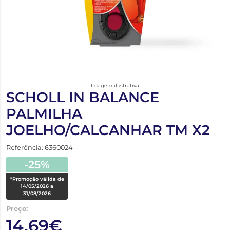
Imagem ilustrativa
SCHOLL IN BALANCE
PALMILHA
JOELHO/CALCANHAR TM X2
Referência: 6360024
-25%
*Promoção válida de
14/05/2026 a
31/08/2026
Preço:
14,69€