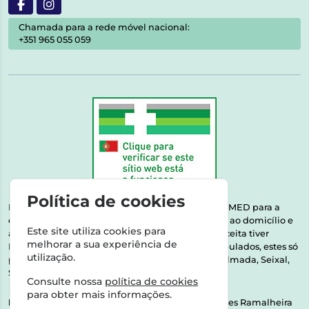
Chamada para a rede móvel nacional:
+351 965 055 059
Política de cookies
Esta farmácia encontra-se autorizada pelo INFARMED para a
dispensa de medicamentos e produtos de saúde ao domicílio e
Este site utiliza cookies para
através da internet. Medicamentos | Se na sua receita tiver
melhorar a sua experiência de
MSRM, MNSRM, MSRMV ou Medicamentos Manipulados, estes só
utilização.
podem ser entregues nos seguintes concelhos: Almada, Seixal,
Sesimbra, Oeiras e Lisboa.
Consulte nossa
política de cookies
para obter mais informações.
Direção Técnica:
Dra. Raquel Alexandra Fernandes Ramalheira