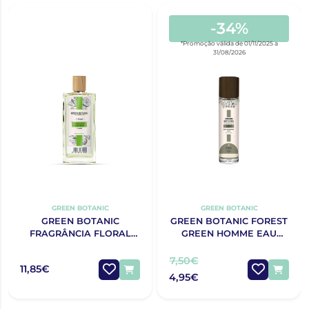
-34%
*Promoção válida de 01/11/2025 a
31/08/2026
GREEN BOTANIC
GREEN BOTANIC
GREEN BOTANIC
GREEN BOTANIC FOREST
FRAGRÂNCIA FLORAL
GREEN HOMME EAU
BERGAMOTA E
PARFUM 30ML
MANDARINA SENHORA
7,50€
11,85€
150ML
4,95€