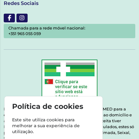
Redes Sociais
Chamada para a rede móvel nacional:
+351 965 055 059
Política de cookies
Esta farmácia encontra-se autorizada pelo INFARMED para a
dispensa de medicamentos e produtos de saúde ao domicílio e
Este site utiliza cookies para
através da internet. Medicamentos | Se na sua receita tiver
melhorar a sua experiência de
MSRM, MNSRM, MSRMV ou Medicamentos Manipulados, estes só
utilização.
podem ser entregues nos seguintes concelhos: Almada, Seixal,
Sesimbra, Oeiras e Lisboa.